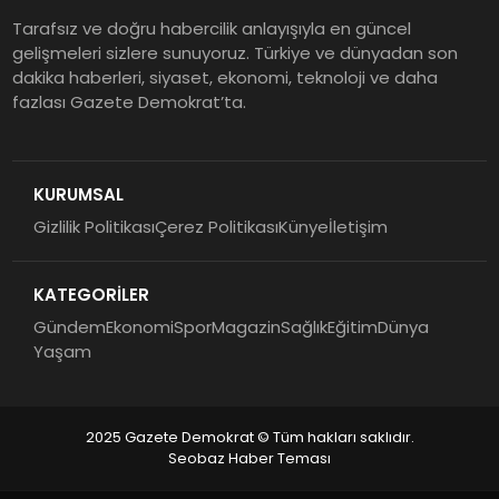
Tarafsız ve doğru habercilik anlayışıyla en güncel
gelişmeleri sizlere sunuyoruz. Türkiye ve dünyadan son
dakika haberleri, siyaset, ekonomi, teknoloji ve daha
fazlası Gazete Demokrat’ta.
KURUMSAL
Gizlilik Politikası
Çerez Politikası
Künye
İletişim
KATEGORİLER
Gündem
Ekonomi
Spor
Magazin
Sağlık
Eğitim
Dünya
Yaşam
2025 Gazete Demokrat © Tüm hakları saklıdır.
Seobaz Haber Teması