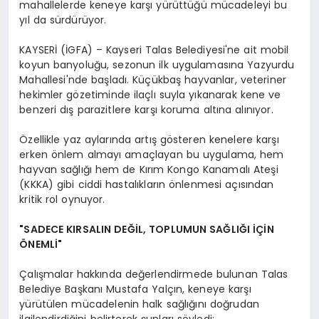
mahallelerde keneye karşı yürüttüğü mücadeleyi bu
yıl da sürdürüyor.
KAYSERİ (İGFA) – Kayseri Talas Belediyesi'ne ait mobil
koyun banyoluğu, sezonun ilk uygulamasına Yazyurdu
Mahallesi'nde başladı. Küçükbaş hayvanlar, veteriner
hekimler gözetiminde ilaçlı suyla yıkanarak kene ve
benzeri dış parazitlere karşı koruma altına alınıyor.
Özellikle yaz aylarında artış gösteren kenelere karşı
erken önlem almayı amaçlayan bu uygulama, hem
hayvan sağlığı hem de Kırım Kongo Kanamalı Ateşi
(KKKA) gibi ciddi hastalıkların önlenmesi açısından
kritik rol oynuyor.
"SADECE KIRSALIN DEĞİL, TOPLUMUN SAĞLIĞI İÇİN
ÖNEMLİ"
Çalışmalar hakkında değerlendirmede bulunan Talas
Belediye Başkanı Mustafa Yalçın, keneye karşı
yürütülen mücadelenin halk sağlığını doğrudan
ilgilendirdiğini belirterek şunları söyledi: