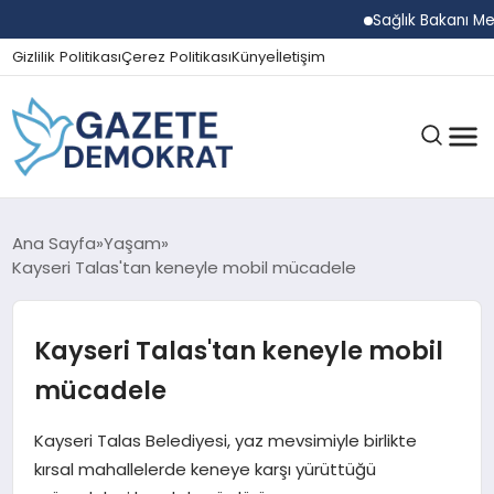
Sağlık Bakanı Memişoğl
Gizlilik Politikası
Çerez Politikası
Künye
İletişim
GÜNDEM
Ana Sayfa
Yaşam
Kayseri Talas'tan keneyle mobil mücadele
EKONOMI
Kayseri Talas'tan keneyle mobil
mücadele
SPOR
Kayseri Talas Belediyesi, yaz mevsimiyle birlikte
kırsal mahallelerde keneye karşı yürüttüğü
MAGAZIN