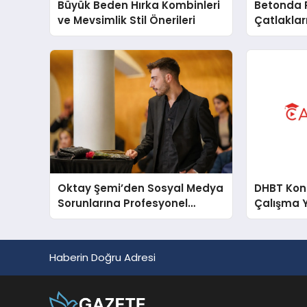
Büyük Beden Hırka Kombinleri
Betonda P
ve Mevsimlik Stil Önerileri
Çatlakları
Oktay Şemi’den Sosyal Medya
DHBT Konul
Sorunlarına Profesyonel
Çalışma 
Müdahale ve Hızlı Çözüm
Desteği
Haberin Doğru Adresi