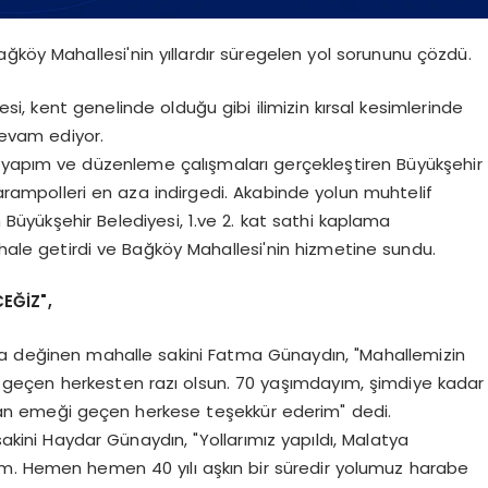
ğköy Mahallesi'nin yıllardır süregelen yol sorununu çözdü.
si, kent genelinde olduğu gibi ilimizin kırsal kesimlerinde
devam ediyor.
ol yapım ve düzenleme çalışmaları gerçekleştiren Büyükşehir
arampolleri en aza indirgedi. Akabinde yolun muhtelif
n Büyükşehir Belediyesi, 1.ve 2. kat sathi kaplama
 hale getirdi ve Bağköy Mahallesi'nin hizmetine sundu.
EĞİZ",
na değinen mahalle sakini Fatma Günaydın, "Mahallemizin
 geçen herkesten razı olsun. 70 yaşımdayım, şimdiye kadar
dan emeği geçen herkese teşekkür ederim" dedi.
sakini Haydar Günaydın, "Yollarımız yapıldı, Malatya
im. Hemen hemen 40 yılı aşkın bir süredir yolumuz harabe