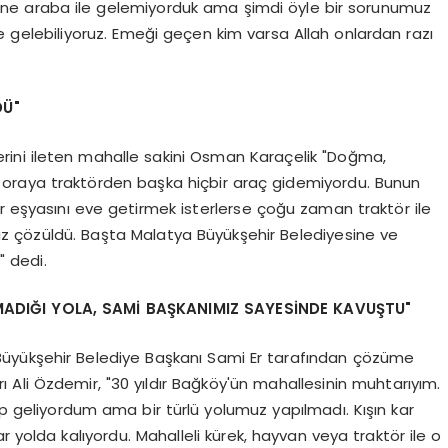
üne araba ile gelemiyorduk ama şimdi öyle bir sorunumuz
de gelebiliyoruz. Emeği geçen kim varsa Allah onlardan razı
DÜ"
ini ileten mahalle sakini Osman Karaçelik "Doğma,
oraya traktörden başka hiçbir araç gidemiyordu. Bunun
 bir eşyasını eve getirmek isterlerse çoğu zaman traktör ile
uz çözüldü. Başta Malatya Büyükşehir Belediyesine ve
 dedi.
MADIĞI YOLA, SAMİ BAŞKANIMIZ SAYESİNDE KAVUŞTU"
üyükşehir Belediye Başkanı Sami Er tarafından çözüme
Ali Özdemir, "30 yıldır Bağköy'ün mahallesinin muhtarıyım.
ip geliyordum ama bir türlü yolumuz yapılmadı. Kışın kar
r yolda kalıyordu. Mahalleli kürek, hayvan veya traktör ile o