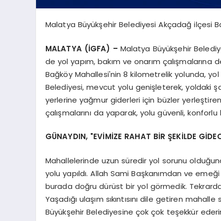
Malatya Büyükşehir Belediyesi Akçadağ ilçesi Ba
MALATYA (İGFA) –
Malatya Büyükşehir Belediye
de yol yapım, bakım ve onarım çalışmalarına 
Bağköy Mahallesi'nin 8 kilometrelik yolunda, y
Belediyesi, mevcut yolu genişleterek, yoldaki ş
yerlerine yağmur giderleri için büzler yerleştire
çalışmalarını da yaparak, yolu güvenli, konforlu
GÜNAYDIN, "EVİMİZE RAHAT BİR ŞEKİLDE GİDEC
Mahallelerinde uzun süredir yol sorunu olduğu
yolu yapıldı. Allah Sami Başkanımdan ve emeği
burada doğru dürüst bir yol görmedik. Tekrar
Yaşadığı ulaşım sıkıntısını dile getiren mahalle 
Büyükşehir Belediyesine çok çok teşekkür eder