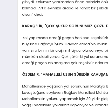
gibiydi. Yolumuz yapılmadan önce evimizin ön
kalmadı. Artık evimize araba ile rahat bir şekil
olsun" dedi.
KARAÇELİK, "ÇOK ŞÜKÜR SORUNUMUZ ÇÖZÜL
Yol yapımında emeği geçen herkese teşekkürler
büyüme Bağköylü'yüm. Haydar Amca'nın evinin 
yanı sıra birinin bir ulaşım ihtiyacı olursa veya
mümkün olabiliyordu. Çok şükür ki yol sorunum
emeği geçen arkadaşlara çok teşekkür ederim"
ÖZDEMİR, "MAHALLELİ UZUN SÜREDİR KAVUŞA
Mahallesinde yaşanan yol sorununun Malatya B
kavuştuğunu söyleyen Bağköy Mahallesi Muhtarı 
Mahallemizin yolunu yaptırmak için 30 yıldır gid
yağışı nedeniyle yollarımız kapanıyor ve arabala