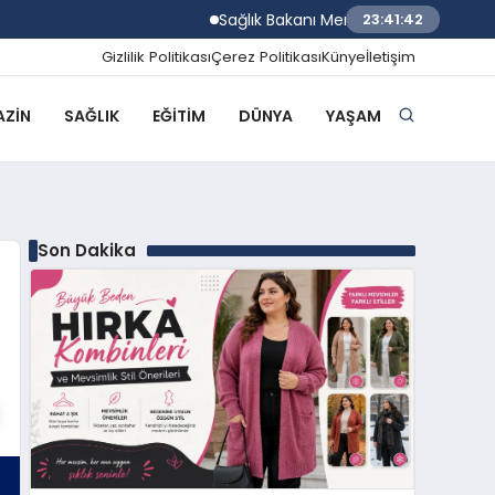
Sağlık Bakanı Memişoğlu Trabzon Şehir Hast
23:41:43
Gizlilik Politikası
Çerez Politikası
Künye
İletişim
ZIN
SAĞLIK
EĞITIM
DÜNYA
YAŞAM
Son Dakika