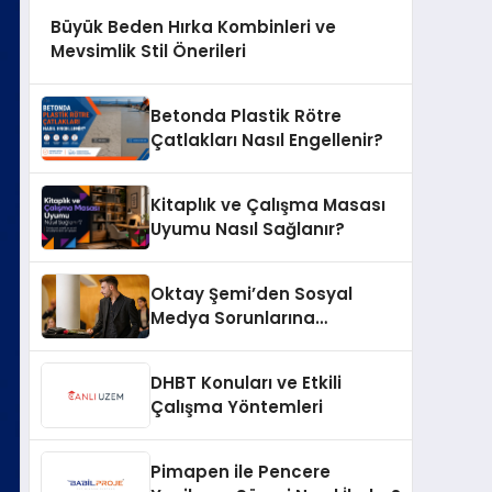
Büyük Beden Hırka Kombinleri ve
Mevsimlik Stil Önerileri
Betonda Plastik Rötre
Çatlakları Nasıl Engellenir?
Kitaplık ve Çalışma Masası
Uyumu Nasıl Sağlanır?
Oktay Şemi’den Sosyal
Medya Sorunlarına
Profesyonel Müdahale ve
Hızlı Çözüm Desteği
DHBT Konuları ve Etkili
Çalışma Yöntemleri
Pimapen ile Pencere