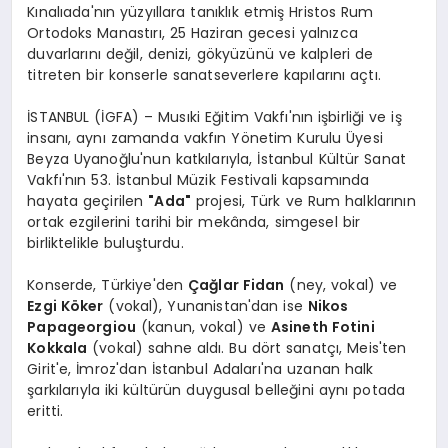
Kınalıada'nın yüzyıllara tanıklık etmiş Hristos Rum
Ortodoks Manastırı, 25 Haziran gecesi yalnızca
duvarlarını değil, denizi, gökyüzünü ve kalpleri de
titreten bir konserle sanatseverlere kapılarını açtı.
İSTANBUL (İGFA) – Musıki Eğitim Vakfı'nın işbirliği ve iş
insanı, aynı zamanda vakfın Yönetim Kurulu Üyesi
Beyza Uyanoğlu'nun katkılarıyla, İstanbul Kültür Sanat
Vakfı'nın 53. İstanbul Müzik Festivali kapsamında
hayata geçirilen
"Ada"
projesi, Türk ve Rum halklarının
ortak ezgilerini tarihi bir mekânda, simgesel bir
birliktelikle buluşturdu.
Konserde, Türkiye'den
Çağlar Fidan
(ney, vokal) ve
Ezgi Köker
(vokal), Yunanistan'dan ise
Nikos
Papageorgiou
(kanun, vokal) ve
Asineth Fotini
Kokkala
(vokal) sahne aldı. Bu dört sanatçı, Meis'ten
Girit'e, İmroz'dan İstanbul Adaları'na uzanan halk
şarkılarıyla iki kültürün duygusal belleğini aynı potada
eritti.