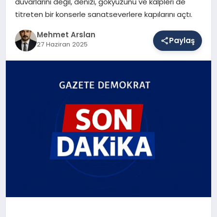
duvarlarını değil, denizi, gökyüzünü ve kalpleri de
titreten bir konserle sanatseverlere kapılarını açtı.
SAĞLIK
Mehmet Arslan
Paylaş
27 Haziran 2025
EĞITIM
DÜNYA
YAŞAM