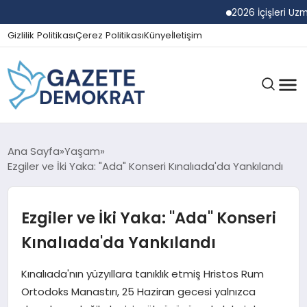
2026 İçişleri Uzman Ya
Gizlilik Politikası
Çerez Politikası
Künye
İletişim
GÜNDEM
Ana Sayfa
Yaşam
Ezgiler ve İki Yaka: "Ada" Konseri Kınalıada'da Yankılandı
EKONOMI
Ezgiler ve İki Yaka: "Ada" Konseri
Kınalıada'da Yankılandı
SPOR
Kınalıada'nın yüzyıllara tanıklık etmiş Hristos Rum
Ortodoks Manastırı, 25 Haziran gecesi yalnızca
MAGAZIN