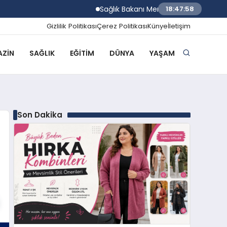
Sağlık Bakanı Memişoğlu Yerli Kalp Akciğer 
18:47:59
Gizlilik Politikası
Çerez Politikası
Künye
İletişim
ZIN
SAĞLIK
EĞITIM
DÜNYA
YAŞAM
Son Dakika