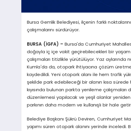
Bursa Gemlik Belediyesi, ilçenin farklı noktalar
çalışmalarını sürdürüyor.
BURSA (İGFA) –
Bursa'da Cumhuriyet Mahallesi'
doğayla iç içe vakit geçirebilecekleri bir yaş
çalışmaları titizlikle yürütülüyor. Yaz aylarında
Kumla'da da, otopark ihtiyacına çözüm üretmek
kaydedildi. Yeni otopark alanı ile hem trafik yü
şekilde park edebileceği bir alanın kısa süred
kıyısında bulunan parkta yenileme çalışmaları d
düzenlemesi yapılacak ve yeşil alanlar yeniden 
parkının daha modern ve kullanışlı bir hale geti
Belediye Başkanı Şükrü Deviren, Cumhuriyet Ma
yapımı süren otopark alanını yerinde inceledi. B