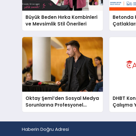
Büyük Beden Hırka Kombinleri
Betonda P
ve Mevsimlik Stil Önerileri
Çatlakları
Oktay Şemi’den Sosyal Medya
DHBT Konul
Sorunlarına Profesyonel
Çalışma 
Müdahale ve Hızlı Çözüm
Desteği
Haberin Doğru Adresi