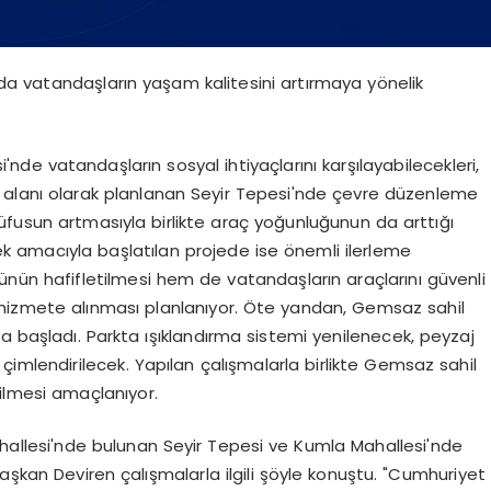
ında vatandaşların yaşam kalitesini artırmaya yönelik
nde vatandaşların sosyal ihtiyaçlarını karşılayabilecekleri,
am alanı olarak planlanan Seyir Tepesi'nde çevre düzenleme
 nüfusun artmasıyla birlikte araç yoğunluğunun da arttığı
 amacıyla başlatılan projede ise önemli ilerleme
künün hafifletilmesi hem de vatandaşların araçlarını güvenli
e hizmete alınması planlanıyor. Öte yandan, Gemsaz sahil
a başladı. Parkta ışıklandırma sistemi yenilenecek, peyzaj
çimlendirilecek. Yapılan çalışmalarla birlikte Gemsaz sahil
rilmesi amaçlanıyor.
hallesi'nde bulunan Seyir Tepesi ve Kumla Mahallesi'nde
aşkan Deviren çalışmalarla ilgili şöyle konuştu. "Cumhuriyet