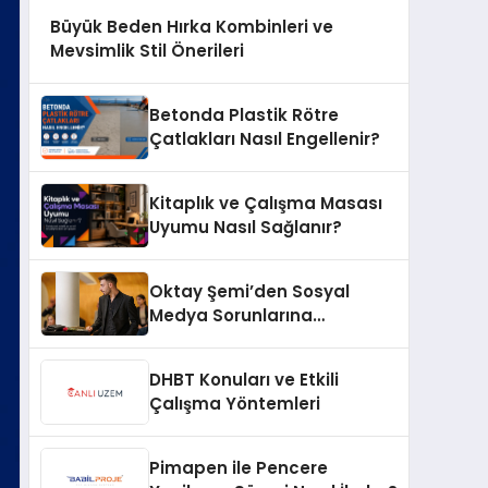
Büyük Beden Hırka Kombinleri ve
Mevsimlik Stil Önerileri
Betonda Plastik Rötre
Çatlakları Nasıl Engellenir?
Kitaplık ve Çalışma Masası
Uyumu Nasıl Sağlanır?
Oktay Şemi’den Sosyal
Medya Sorunlarına
Profesyonel Müdahale ve
Hızlı Çözüm Desteği
DHBT Konuları ve Etkili
Çalışma Yöntemleri
Pimapen ile Pencere