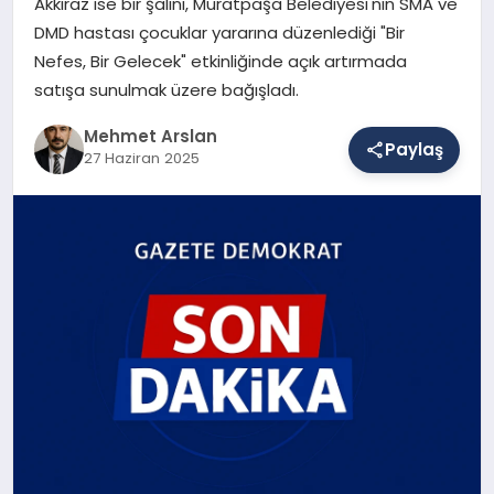
Akkiraz ise bir şalını, Muratpaşa Belediyesi'nin SMA ve
DMD hastası çocuklar yararına düzenlediği "Bir
Nefes, Bir Gelecek" etkinliğinde açık artırmada
SAĞLIK
satışa sunulmak üzere bağışladı.
Mehmet Arslan
Paylaş
EĞITIM
27 Haziran 2025
DÜNYA
YAŞAM