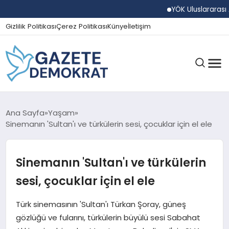
YÖK Uluslararası Araş
Gizlilik Politikası
Çerez Politikası
Künye
İletişim
GÜNDEM
Ana Sayfa
Yaşam
Sinemanın 'Sultan'ı ve türkülerin sesi, çocuklar için el ele
EKONOMI
Sinemanın 'Sultan'ı ve türkülerin
sesi, çocuklar için el ele
SPOR
Türk sinemasının 'Sultan'ı Türkan Şoray, güneş
gözlüğü ve fularını, türkülerin büyülü sesi Sabahat
MAGAZIN