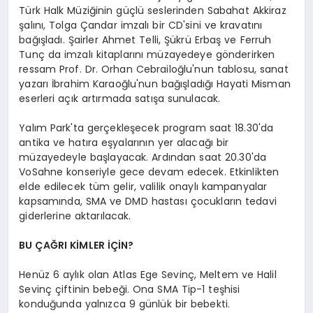
Türk Halk Müziğinin güçlü seslerinden Sabahat Akkiraz
şalını, Tolga Çandar imzalı bir CD'sini ve kravatını
bağışladı. Şairler Ahmet Telli, Şükrü Erbaş ve Ferruh
Tunç da imzalı kitaplarını müzayedeye gönderirken
ressam Prof. Dr. Orhan Cebrailoğlu'nun tablosu, sanat
yazarı İbrahim Karaoğlu'nun bağışladığı Hayati Misman
eserleri açık artırmada satışa sunulacak.
Yalım Park'ta gerçekleşecek program saat 18.30'da
antika ve hatıra eşyalarının yer alacağı bir
müzayedeyle başlayacak. Ardından saat 20.30'da
VoSahne konseriyle gece devam edecek. Etkinlikten
elde edilecek tüm gelir, valilik onaylı kampanyalar
kapsamında, SMA ve DMD hastası çocukların tedavi
giderlerine aktarılacak.
BU ÇAĞRI KİMLER İÇİN?
Henüz 6 aylık olan Atlas Ege Sevinç, Meltem ve Halil
Sevinç çiftinin bebeği. Ona SMA Tip-1 teşhisi
konduğunda yalnızca 9 günlük bir bebekti.