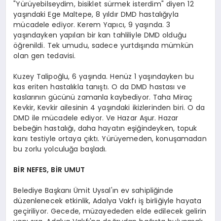
"Yürüyebilseydim, bisiklet sürmek isterdim" diyen 12
yaşındaki Ege Maltepe, 8 yıldır DMD hastalığıyla
mücadele ediyor. Kerem Yapıcı, 9 yaşında. 3
yaşındayken yapılan bir kan tahliliyle DMD olduğu
öğrenildi. Tek umudu, sadece yurtdışında mümkün
olan gen tedavisi.
Kuzey Talipoğlu, 6 yaşında. Henüz 1 yaşındayken bu
kas eriten hastalıkla tanıştı. O da DMD hastası ve
kaslarının gücünü zamanla kaybediyor. Taha Miraç
Kevkir, Kevkir ailesinin 4 yaşındaki ikizlerinden biri. O da
DMD ile mücadele ediyor. Ve Hazar Aşur. Hazar
bebeğin hastalığı, daha hayatın eşiğindeyken, topuk
kanı testiyle ortaya çıktı. Yürüyemeden, konuşamadan
bu zorlu yolculuğa başladı.
BİR NEFES, BİR UMUT
Belediye Başkanı Ümit Uysal'ın ev sahipliğinde
düzenlenecek etkinlik, Adalya Vakfı iş birliğiyle hayata
geçiriliyor. Gecede, müzayededen elde edilecek gelirin