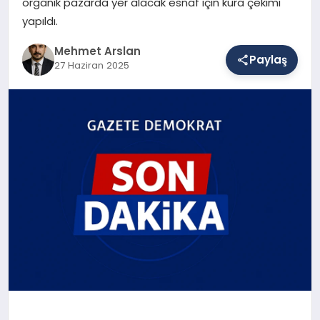
organik pazarda yer alacak esnaf için kura çekimi
yapıldı.
SAĞLIK
Mehmet Arslan
Paylaş
27 Haziran 2025
EĞITIM
DÜNYA
YAŞAM