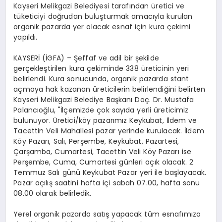
Kayseri Melikgazi Belediyesi tarafından üretici ve
tüketiciyi doğrudan buluşturmak amacıyla kurulan
organik pazarda yer alacak esnaf için kura çekimi
yapıldı.
KAYSERİ (İGFA) – Şeffaf ve adil bir şekilde
gerçekleştirilen kura çekiminde 338 üreticinin yeri
belirlendi. Kura sonucunda, organik pazarda stant
açmaya hak kazanan üreticilerin belirlendiğini belirten
Kayseri Melikgazi Belediye Başkanı Doç. Dr. Mustafa
Palancıoğlu, "İlçemizde çok sayıda yerli üreticimiz
bulunuyor. Üretici/köy pazarımız Keykubat, İldem ve
Tacettin Veli Mahallesi pazar yerinde kurulacak. İldem
Köy Pazarı, Salı, Perşembe, Keykubat, Pazartesi,
Çarşamba, Cumartesi, Tacettin Veli Köy Pazarı ise
Perşembe, Cuma, Cumartesi günleri açık olacak. 2
Temmuz Salı günü Keykubat Pazar yeri ile başlayacak.
Pazar açılış saatini hafta içi sabah 07.00, hafta sonu
08.00 olarak belirledik.
Yerel organik pazarda satış yapacak tüm esnafımıza