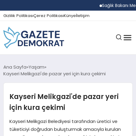
Sağlık Bakanı Memişo
Gizlilik Politikası
Çerez Politikası
Künye
İletişim
GÜNDEM
Ana Sayfa
Yaşam
Kayseri Melikgazi'de pazar yeri için kura çekimi
EKONOMI
Kayseri Melikgazi'de pazar yeri
için kura çekimi
SPOR
Kayseri Melikgazi Belediyesi tarafından üretici ve
tüketiciyi doğrudan buluşturmak amacıyla kurulan
MAGAZIN