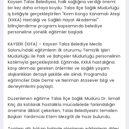
Kayseri Talas Belediyesi, halk sağlığına verdiği önemi
bir kez daha ortaya koydu. Talas İlçe Sağlık Müdürlüğü
iş birliğiyle gerçekleştirilen "Kırım Kongo Kanamalı Ateşi
(KKKA) Hastalığı ve Sağlıklı Hayat Akademisi"
bilinçlendirme programı kapsamında belediye
personeline yönelik eğitimler başladı.
KAYSERİ (İGFA) – Kayseri Talas Belediye Meclis
Salonu'ndaki eğitimlerin ilk oturumu Temizlik İşleri
Müdürlüğü ile Park ve Bahçeler Müdürlüğü personelinin
katılımıyla gerçekleştirildi. Eğitimde, KKKA hastalığına
karşı alınması gereken önlemler ve sağlıklı yaşam
alışkanlıkları detaylı şekilde ele alındı. Programda
eğitimciler Dide Demir ve Neriman Atasever bilgi ve
deneyimlerini paylaştı.
Düzenlenen eğitime Talas İlçe Sağlık Müdürü Dr. İsmail
Kılıç da katılarak hastalıkla mücadelede farkındalığın
önemine dikkat çekerken, Talas Belediyesini temsilen
Başkan Yardımcısı Etem Mezgitli de hazır bulundu.
Toplam altı bölüm halinde planlanan eğitimlerin diğer