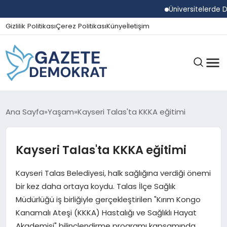
Üniversitelerde Duma
Gizlilik Politikası
Çerez Politikası
Künye
İletişim
GÜNDEM
Ana Sayfa
Yaşam
Kayseri Talas'ta KKKA eğitimi
Kayseri Talas'ta KKKA eğitimi
EKONOMI
Kayseri Talas Belediyesi, halk sağlığına verdiği önemi
SPOR
bir kez daha ortaya koydu. Talas İlçe Sağlık
Müdürlüğü iş birliğiyle gerçekleştirilen "Kırım Kongo
Kanamalı Ateşi (KKKA) Hastalığı ve Sağlıklı Hayat
MAGAZIN
Akademisi" bilinçlendirme programı kapsamında