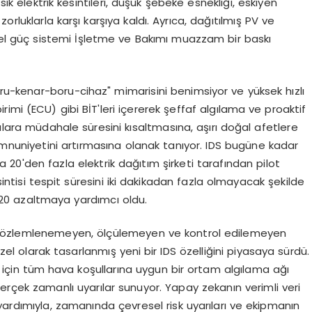
sık elektrik kesintileri, düşük şebeke esnekliği, eskiyen
i zorluklarla karşı karşıya kaldı. Ayrıca, dağıtılmış PV ve
eksel güç sistemi İşletme ve Bakımı muazzam bir baskı
oru-kenar-boru-cihaz" mimarisini benimsiyor ve yüksek hızlı
irimi (ECU) gibi BİT'leri içererek şeffaf algılama ve proaktif
alara müdahale süresini kısaltmasına, aşırı doğal afetlere
emnuniyetini artırmasına olanak tanıyor. IDS bugüne kadar
 20'den fazla elektrik dağıtım şirketi tarafından pilot
esintisi tespit süresini iki dakikadan fazla olmayacak şekilde
 20 azaltmaya yardımcı oldu.
 gözlemlenemeyen, ölçülemeyen ve kontrol edilemeyen
l olarak tasarlanmış yeni bir IDS özelliğini piyasaya sürdü.
ı için tüm hava koşullarına uygun bir ortam algılama ağı
gerçek zamanlı uyarılar sunuyor. Yapay zekanın verimli veri
ardımıyla, zamanında çevresel risk uyarıları ve ekipmanın