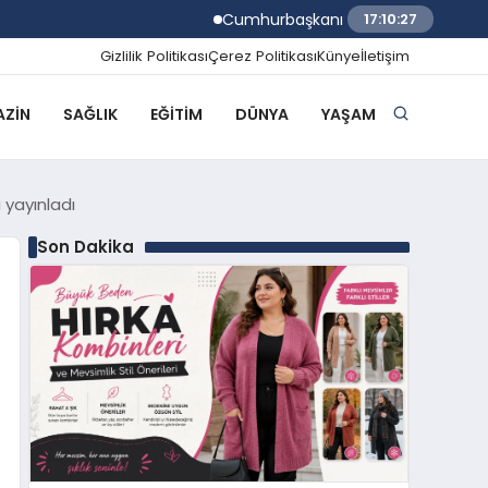
Cumhurbaşkanı Erdoğan TÜGVA Yaz Okulla
17:10:28
Gizlilik Politikası
Çerez Politikası
Künye
İletişim
ZIN
SAĞLIK
EĞITIM
DÜNYA
YAŞAM
i yayınladı
Son Dakika