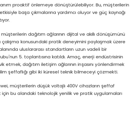
ullanım proaktif önlemeye dönüştürülebiliyor. Bu, müşterilerin
i etkisiyle başa çıkmalarına yardımcı oluyor ve güç kaynağı
ıyor.
 müşterilerin dağıtım ağlarının dijital ve akıllı dönüşümünü
la çalışma konusundaki pratik deneyimini paylaşmak üzere
anında uluslararası standartların uzun vadeli bir
ubu'nun 5. toplantısına katıldı. Amaç, enerji endüstrisinin
ik etmek, dağıtım iletişim ağlarının inşasını yönlendirmek
lim şeffaflığı gibi iki küresel teknik bilmeceyi çözmekti.
wei, müşterilerin düşük voltajlı 400V cihazların şeffaf
çin bu alandaki teknolojik yenilik ve pratik uygulamaları