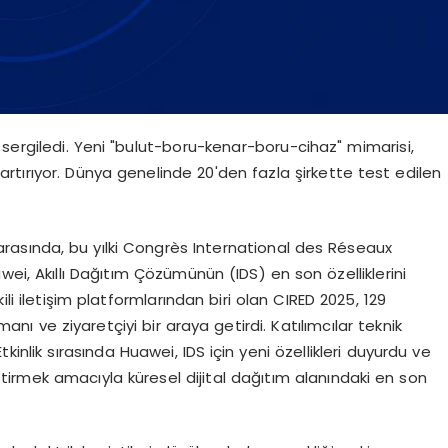
sergiledi. Yeni "bulut-boru-kenar-boru-cihaz" mimarisi,
 artırıyor. Dünya genelinde 20'den fazla şirkette test edilen
 arasında, bu yılki Congrès International des Réseaux
ei, Akıllı Dağıtım Çözümünün (IDS) en son özelliklerini
ili iletişim platformlarından biri olan CIRED 2025, 129
nı ve ziyaretçiyi bir araya getirdi. Katılımcılar teknik
Etkinlik sırasında Huawei, IDS için yeni özellikleri duyurdu ve
eştirmek amacıyla küresel dijital dağıtım alanındaki en son