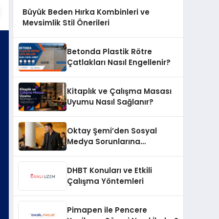
Büyük Beden Hırka Kombinleri ve
Mevsimlik Stil Önerileri
Betonda Plastik Rötre
Çatlakları Nasıl Engellenir?
Kitaplık ve Çalışma Masası
Uyumu Nasıl Sağlanır?
Oktay Şemi’den Sosyal
Medya Sorunlarına
Profesyonel Müdahale ve
Hızlı Çözüm Desteği
DHBT Konuları ve Etkili
Çalışma Yöntemleri
Pimapen ile Pencere