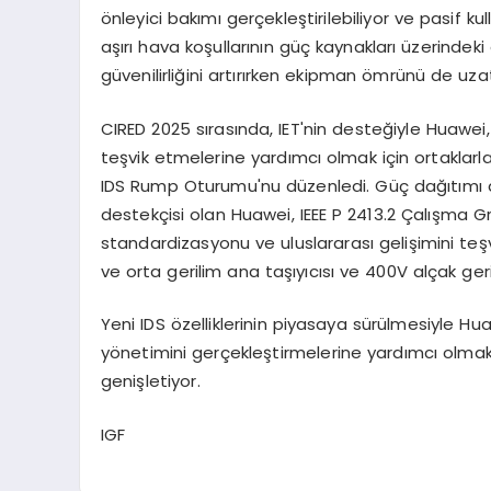
önleyici bakımı gerçekleştirilebiliyor ve pasif k
aşırı hava koşullarının güç kaynakları üzerindek
güvenilirliğini artırırken ekipman ömrünü de uzat
CIRED 2025 sırasında, IET'nin desteğiyle Huawei,
teşvik etmelerine yardımcı olmak için ortaklar
IDS Rump Oturumu'nu düzenledi. Güç dağıtımı al
destekçisi olan Huawei, IEEE P 2413.2 Çalışma Gr
standardizasyonu ve uluslararası gelişimini teşv
ve orta gerilim ana taşıyıcısı ve 400V alçak geri
Yeni IDS özelliklerinin piyasaya sürülmesiyle Hua
yönetimini gerçekleştirmelerine yardımcı olmak i
genişletiyor.
IGF