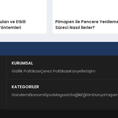
arı ve Etkili
Pimapen ile Pencere Yenilem
Yöntemleri
Süreci Nasıl İlerler?
KURUMSAL
Gizlilik Politikası
Çerez Politikası
Künye
İletişim
KATEGORİLER
Gündem
Ekonomi
Spor
Magazin
Sağlık
Eğitim
Dünya
Yaşa