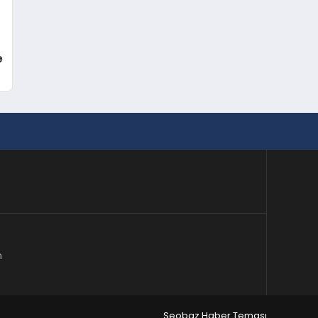
e
m
Seobaz Haber Teması