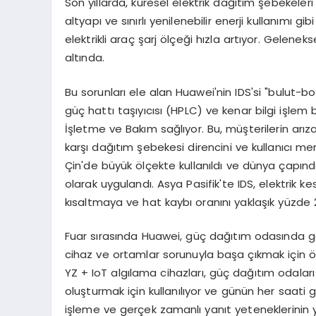
Son yıllarda, küresel elektrik dağıtım şebekeleri 
altyapı ve sınırlı yenilenebilir enerji kullanımı gib
elektrikli araç şarj ölçeği hızla artıyor. Gelen
altında.
Bu sorunları ele alan Huawei'nin IDS'si "bulut-b
güç hattı taşıyıcısı (HPLC) ve kenar bilgi işlem b
İşletme ve Bakım sağlıyor. Bu, müşterilerin arız
karşı dağıtım şebekesi direncini ve kullanıcı m
Çin'de büyük ölçekte kullanıldı ve dünya çapında
olarak uygulandı. Asya Pasifik'te IDS, elektrik k
kısaltmaya ve hat kaybı oranını yaklaşık yüzde
Fuar sırasında Huawei, güç dağıtım odasında
cihaz ve ortamlar sorunuyla başa çıkmak için öze
YZ + IoT algılama cihazları, güç dağıtım odalar
oluşturmak için kullanılıyor ve günün her saati 
işleme ve gerçek zamanlı yanıt yeteneklerinin y