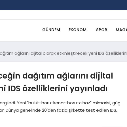
GÜNDEM
EKONOMI
SPOR
MAGA
tım ağlarını dijital olarak etkinleştirecek yeni IDS özelliklerin
ğin dağıtım ağlarını dijital
i IDS özelliklerini yayınladı
ergiledi. Yeni "bulut-boru-kenar-boru-cihaz" mimarisi, güç
ıyor. Dünya genelinde 20'den fazla şirkette test edilen IDS,