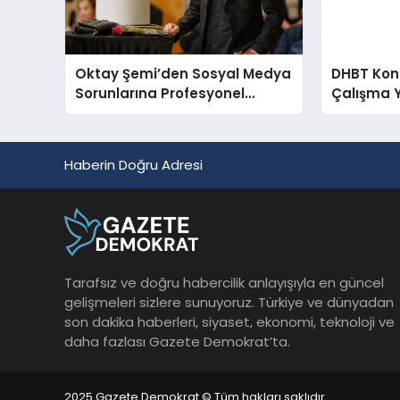
Oktay Şemi’den Sosyal Medya
DHBT Konul
Sorunlarına Profesyonel
Çalışma 
Müdahale ve Hızlı Çözüm
Desteği
Haberin Doğru Adresi
Tarafsız ve doğru habercilik anlayışıyla en güncel
gelişmeleri sizlere sunuyoruz. Türkiye ve dünyadan
son dakika haberleri, siyaset, ekonomi, teknoloji ve
daha fazlası Gazete Demokrat’ta.
2025 Gazete Demokrat © Tüm hakları saklıdır.