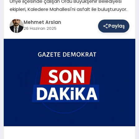
Ünye ilçesinde çalışan Ordu Büyükşehir Belediyesi
ekipleri, Kaledere Mahallesi'ni asfalt ile buluşturuyor.
SAĞLIK
Mehmet Arslan
Paylaş
26 Haziran 2025
EĞITIM
DÜNYA
YAŞAM