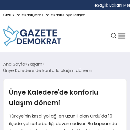
Sağlık Bakanı Memişoğl
Gizlilik Politikası
Çerez Politikası
Künye
İletişim
GÜNDEM
Ana Sayfa
Yaşam
Ünye Kaledere'de konforlu ulaşım dönemi
EKONOMI
Ünye Kaledere'de konforlu
ulaşım dönemi
SPOR
Türkiye'nin kırsal yol ağı en uzun il olan Ordu'da 19
ilçede yol seferberliği devam ediyor. Bu kapsamda
MAGAZIN