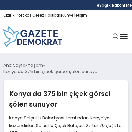
Sağlık Bakanı Memişo
Gizlilik Politikası
Çerez Politikası
Künye
İletişim
GÜNDEM
Ana Sayfa
Yaşam
Konya'da 375 bin çiçek görsel şölen sunuyor
EKONOMI
Konya'da 375 bin çiçek görsel
şölen sunuyor
SPOR
Konya Selçuklu Belediyesi tarafından Konya'ya
kazandırılan Selçuklu Çiçek Bahçesi 27 tür 70 çeşitte
MAGAZIN