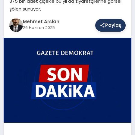
375 bin adet çiçekle bu yıl da ziyaretçilerine görsel
şölen sunuyor.
SAĞLIK
Mehmet Arslan
Paylaş
26 Haziran 2025
EĞITIM
DÜNYA
YAŞAM