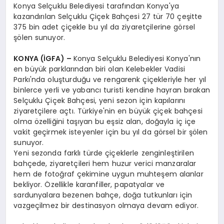
Konya Selçuklu Belediyesi tarafından Konya'ya
kazandırılan Selçuklu Çiçek Bahçesi 27 tür 70 çeşitte
375 bin adet çiçekle bu yıl da ziyaretçilerine görsel
şölen sunuyor.
KONYA (İGFA) –
Konya Selçuklu Belediyesi Konya'nın
en büyük parklarından biri olan Kelebekler Vadisi
Parkı'nda oluşturduğu ve rengarenk çiçekleriyle her yıl
binlerce yerli ve yabancı turisti kendine hayran bırakan
Selçuklu Çiçek Bahçesi, yeni sezon için kapılarını
ziyaretçilere açtı. Türkiye'nin en büyük çiçek bahçesi
olma özelliğini taşıyan bu eşsiz alan, doğayla iç içe
vakit geçirmek isteyenler için bu yıl da görsel bir şölen
sunuyor.
Yeni sezonda farklı türde çiçeklerle zenginleştirilen
bahçede, ziyaretçileri hem huzur verici manzaralar
hem de fotoğraf çekimine uygun muhteşem alanlar
bekliyor. Özellikle karanfiller, papatyalar ve
sardunyalara bezenen bahçe, doğa tutkunları için
vazgeçilmez bir destinasyon olmaya devam ediyor.