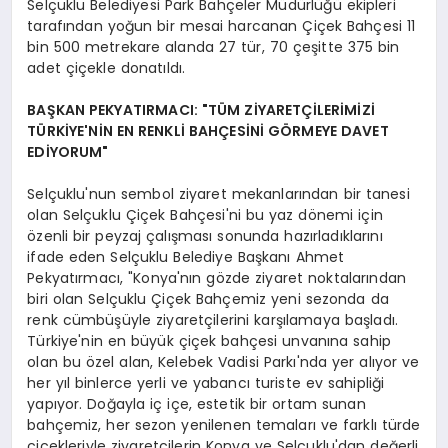
Selçuklu Belediyesi Park Bahçeler Müdürlüğü ekipleri
tarafından yoğun bir mesai harcanan Çiçek Bahçesi 11
bin 500 metrekare alanda 27 tür, 70 çeşitte 375 bin
adet çiçekle donatıldı.
BAŞKAN PEKYATIRMACI: "TÜM ZİYARETÇİLERİMİZİ
TÜRKİYE'NİN EN RENKLİ BAHÇESİNİ GÖRMEYE DAVET
EDİYORUM"
Selçuklu'nun sembol ziyaret mekanlarından bir tanesi
olan Selçuklu Çiçek Bahçesi'ni bu yaz dönemi için
özenli bir peyzaj çalışması sonunda hazırladıklarını
ifade eden Selçuklu Belediye Başkanı Ahmet
Pekyatırmacı, "Konya'nın gözde ziyaret noktalarından
biri olan Selçuklu Çiçek Bahçemiz yeni sezonda da
renk cümbüşüyle ziyaretçilerini karşılamaya başladı.
Türkiye'nin en büyük çiçek bahçesi unvanına sahip
olan bu özel alan, Kelebek Vadisi Parkı'nda yer alıyor ve
her yıl binlerce yerli ve yabancı turiste ev sahipliği
yapıyor. Doğayla iç içe, estetik bir ortam sunan
bahçemiz, her sezon yenilenen temaları ve farklı türde
çiçekleriyle ziyaretçilerin Konya ve Selçuklu'dan değerli