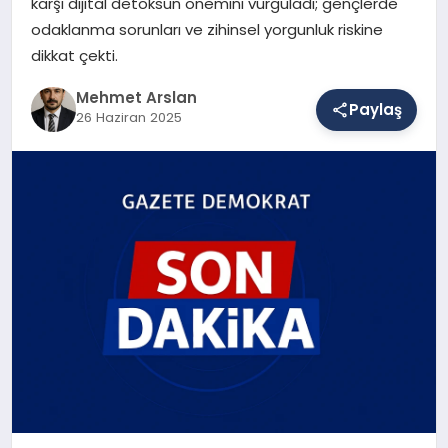
karşı dijital detoksun önemini vurguladı; gençlerde
odaklanma sorunları ve zihinsel yorgunluk riskine
dikkat çekti.
SAĞLIK
Mehmet Arslan
Paylaş
26 Haziran 2025
EĞITIM
DÜNYA
YAŞAM