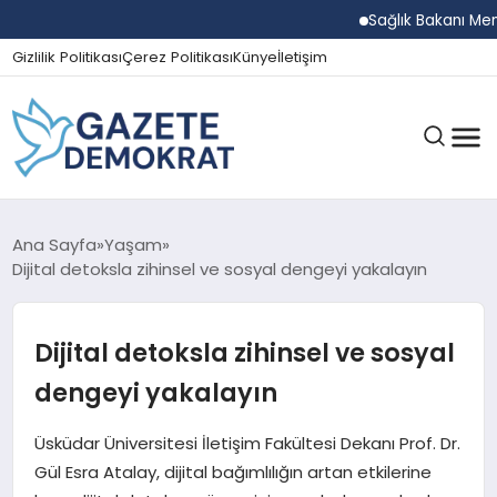
Sağlık Bakanı Memişo
Gizlilik Politikası
Çerez Politikası
Künye
İletişim
GÜNDEM
Ana Sayfa
Yaşam
Dijital detoksla zihinsel ve sosyal dengeyi yakalayın
EKONOMI
Dijital detoksla zihinsel ve sosyal
dengeyi yakalayın
SPOR
Üsküdar Üniversitesi İletişim Fakültesi Dekanı Prof. Dr.
Gül Esra Atalay, dijital bağımlılığın artan etkilerine
MAGAZIN