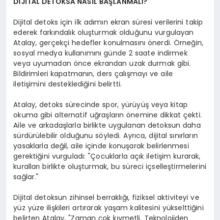
DİJİTAL DETOKSA NASIL BAŞLANMALI?
Dijital detoks için ilk adımın ekran süresi verilerini takip
ederek farkındalık oluşturmak olduğunu vurgulayan
Atalay, gerçekçi hedefler konulmasını önerdi. Örneğin,
sosyal medya kullanımını günde 2 saate indirmek
veya uyumadan önce ekrandan uzak durmak gibi.
Bildirimleri kapatmanın, ders çalışmayı ve aile
iletişimini desteklediğini belirtti.
Atalay, detoks sürecinde spor, yürüyüş veya kitap
okuma gibi alternatif uğraşların önemine dikkat çekti.
Aile ve arkadaşlarla birlikte uygulanan detoksun daha
sürdürülebilir olduğunu söyledi. Ayrıca, dijital sınırların
yasaklarla değil, aile içinde konuşarak belirlenmesi
gerektiğini vurguladı: "Çocuklarla açık iletişim kurarak,
kuralları birlikte oluşturmak, bu süreci içselleştirmelerini
sağlar."
Dijital detoksun zihinsel berraklığı, fiziksel aktiviteyi ve
yüz yüze ilişkileri artırarak yaşam kalitesini yükselttiğini
belirten Atalay, "Zaman çok kıymetli. Teknolojiden