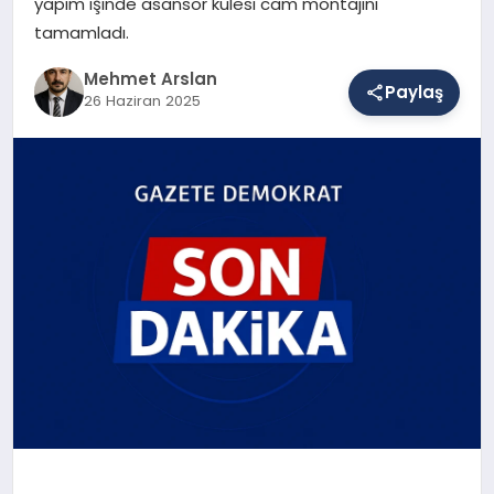
yapım işinde asansör kulesi cam montajını
tamamladı.
SAĞLIK
Mehmet Arslan
Paylaş
26 Haziran 2025
EĞITIM
DÜNYA
YAŞAM