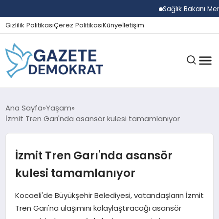
Sağlık Bakanı Memişoğl
Gizlilik Politikası
Çerez Politikası
Künye
İletişim
GÜNDEM
Ana Sayfa
Yaşam
İzmit Tren Garı'nda asansör kulesi tamamlanıyor
EKONOMI
İzmit Tren Garı'nda asansör
kulesi tamamlanıyor
SPOR
Kocaeli'de Büyükşehir Belediyesi, vatandaşların İzmit
Tren Garı'na ulaşımını kolaylaştıracağı asansör
MAGAZIN