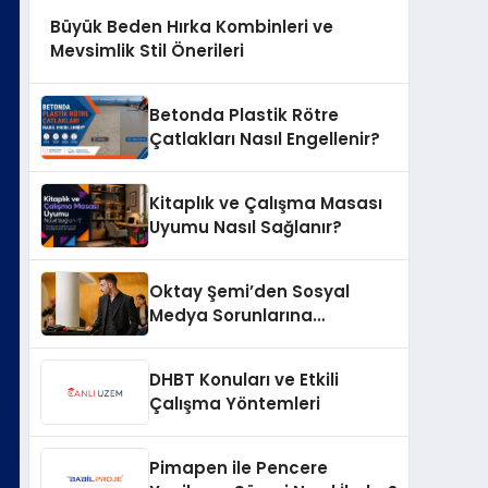
Büyük Beden Hırka Kombinleri ve
Mevsimlik Stil Önerileri
Betonda Plastik Rötre
Çatlakları Nasıl Engellenir?
Kitaplık ve Çalışma Masası
Uyumu Nasıl Sağlanır?
Oktay Şemi’den Sosyal
Medya Sorunlarına
Profesyonel Müdahale ve
Hızlı Çözüm Desteği
DHBT Konuları ve Etkili
Çalışma Yöntemleri
Pimapen ile Pencere