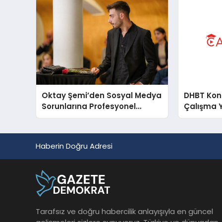
Oktay Şemi’den Sosyal Medya
DHBT Konul
Sorunlarına Profesyonel
Çalışma 
Müdahale ve Hızlı Çözüm
Desteği
Haberin Doğru Adresi
Tarafsız ve doğru habercilik anlayışıyla en güncel