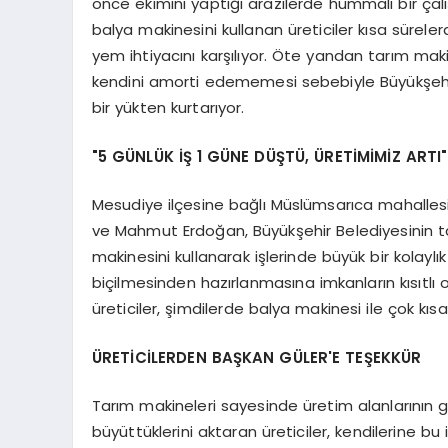
önce ekimini yaptığı arazilerde hummalı bir çal
balya makinesini kullanan üreticiler kısa sürele
yem ihtiyacını karşılıyor. Öte yandan tarım maki
kendini amorti edememesi sebebiyle Büyükşehir 
bir yükten kurtarıyor.
"5 GÜNLÜK İŞ 1 GÜNE DÜŞTÜ, ÜRETİMİMİZ ARTI"
Mesudiye ilçesine bağlı Müslümsarıca mahallesi
ve Mahmut Erdoğan, Büyükşehir Belediyesinin ta
makinesini kullanarak işlerinde büyük bir kolaylık
biçilmesinden hazırlanmasına imkanların kısıtlı
üreticiler, şimdilerde balya makinesi ile çok kısa s
ÜRETİCİLERDEN BAŞKAN GÜLER'E TEŞEKKÜR
Tarım makineleri sayesinde üretim alanlarının 
büyüttüklerini aktaran üreticiler, kendilerine b