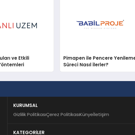
arı ve Etkili
Pimapen ile Pencere Yenilem
Yöntemleri
Süreci Nasıl İlerler?
KURUMSAL
Gizlilik Politikası
Çerez Politikası
Künye
İletişim
KATEGORİLER