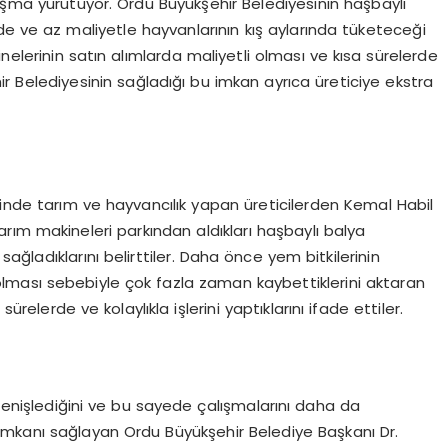
ışma yürütüyor. Ordu Büyükşehir Belediyesinin haşbaylı
rde ve az maliyetle hayvanlarının kış aylarında tüketeceği
nelerinin satın alımlarda maliyetli olması ve kısa sürelerde
Belediyesinin sağladığı bu imkan ayrıca üreticiye ekstra
nde tarım ve hayvancılık yapan üreticilerden Kemal Habil
rım makineleri parkından aldıkları haşbaylı balya
 sağladıklarını belirttiler. Daha önce yem bitkilerinin
 olması sebebiyle çok fazla zaman kaybettiklerini aktaran
ürelerde ve kolaylıkla işlerini yaptıklarını ifade ettiler.
genişlediğini ve bu sayede çalışmalarını daha da
u imkanı sağlayan Ordu Büyükşehir Belediye Başkanı Dr.