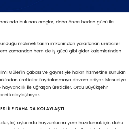
i parkında bulunan araçlar, daha önce beden gücü ile
sunduğu makineli tarım imkanından yararlanan üreticiler
 hem zamandan hem de iş gücü gibi gider kalemlerinden
lmi Güler'in çabası ve gayretiyle halkın hizmetine sunulan
arkı'ndan üreticiler faydalanmaya devam ediyor. Mesudiye
 hayvancılık ile uğraşan üreticiler, Ordu Büyükşehir
ini kolaylaştırıyor.
NESİ İLE DAHA DA KOLAYLAŞTI
ciler, kış aylarında hayvanlarına yem hazırlamak için daha