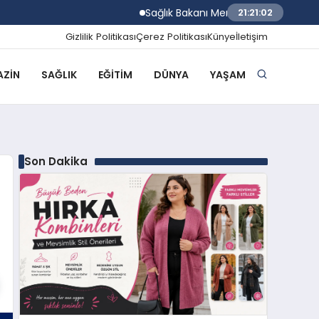
Sağlık Bakanı Memişoğlu Trabzon Şehir Has
21:21:03
Gizlilik Politikası
Çerez Politikası
Künye
İletişim
ZIN
SAĞLIK
EĞITIM
DÜNYA
YAŞAM
Son Dakika