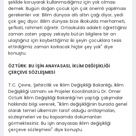
şekilde koruyarak kullanmadığımız için yok olması
demek. Bugün doğan çocuk için çok önemli yapılması
gerekenler var. Bilim dünyası altı altın çağı diyor, yedi
çok geç diyor. Bilim dünyası bize ilkokulda merhameti,
şefkati, rahmeti öğretir. Ortaokulda adaleti öğrettiğiniz
zaman zaten yapay zekayla bütün bilgilere bir an
ulaştığınız için kaybettiğimiz iki şeyin çocuklara tesis
ettirdiğimiz zaman korkacak hiçbir şey yok" diye
konuştu.
ÖZTÜRK: BU İŞİN ANAYASASI, İKLİM DEĞİŞİKLİĞİ
ÇERÇEVE SÖZLEŞMESİ
T.C. Çevre, Şehircilik ve İklim Değişikliği Bakanlığı, İklim
Değişikliği Uzmanı ve Projeler Koordinatörü Dr. Ömer
Öztürk İklim Değişikliği Bakanlığı'nın yaptığı çalışmalar
hakkında bilgi vererek, "İklim değişikliğinin burada genel
olarak temel ülkemizin taraf olduğu antlaşmaları,
sözleşmeleri ve bu kapsamda dokümanları
görmektesiniz. Bu işin anayasası iklim değişikliği
çerçeve sözleşmesi" diye konuştu.