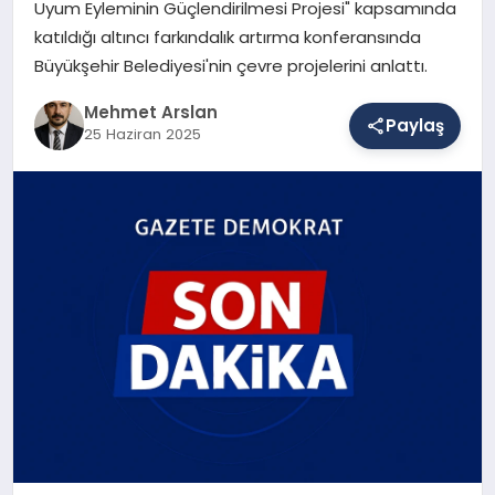
Uyum Eyleminin Güçlendirilmesi Projesi" kapsamında
katıldığı altıncı farkındalık artırma konferansında
Büyükşehir Belediyesi'nin çevre projelerini anlattı.
SAĞLIK
Mehmet Arslan
Paylaş
25 Haziran 2025
EĞITIM
DÜNYA
YAŞAM