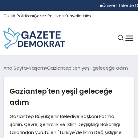
Üniversitelerde Duma
Gizlilik Politikası
Çerez Politikası
Künye
İletişim
GÜNDEM
Ana Sayfa
Yaşam
Gaziantep'ten yeşil geleceğe adım
Gaziantep'ten yeşil geleceğe
EKONOMI
adım
SPOR
Gaziantep Büyükşehir Belediye Başkanı Fatma
Şahin, Çevre, Şehircilik ve İklim Değişikliği Bakanlığı
tarafından yürütülen "Türkiye'de İklim Değişikliğine
MAGAZIN