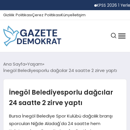
KPSS 2026 1 Yerleştir
Gizlilik Politikası
Çerez Politikası
Künye
İletişim
GÜNDEM
Ana Sayfa
Yaşam
İnegöl Belediyesporlu dağcılar 24 saatte 2 zirve yaptı
EKONOMI
İnegöl Belediyesporlu dağcılar
24 saatte 2 zirve yaptı
SPOR
Bursa İnegöl Belediye Spor Kulübü dağcılık branşı
sporcuları Niğde Aladağ'da 24 saatte hem
MAGAZIN