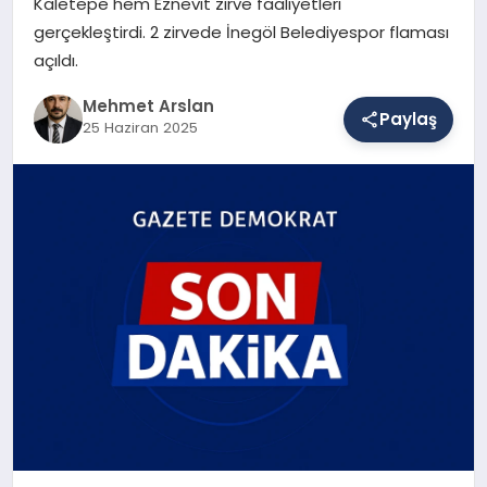
Kaletepe hem Eznevit zirve faaliyetleri
gerçekleştirdi. 2 zirvede İnegöl Belediyespor flaması
açıldı.
SAĞLIK
Mehmet Arslan
Paylaş
25 Haziran 2025
EĞITIM
DÜNYA
YAŞAM