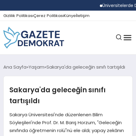
Üniversitelerde Dum
Gizlilik Politikası
Çerez Politikası
Künye
İletişim
GÜNDEM
Ana Sayfa
Yaşam
Sakarya'da geleceğin sınıfı tartışıldı
Sakarya'da geleceğin sınıfı
EKONOMI
tartışıldı
SPOR
Sakarya Üniversitesi'nde düzenlenen Bilim
Söyleşileri'nde Prof. Dr. M. Barış Horzum, "Geleceğin
sınıfında öğretmenin rolü"nü ele aldı; yapay zekânın
MAGAZIN