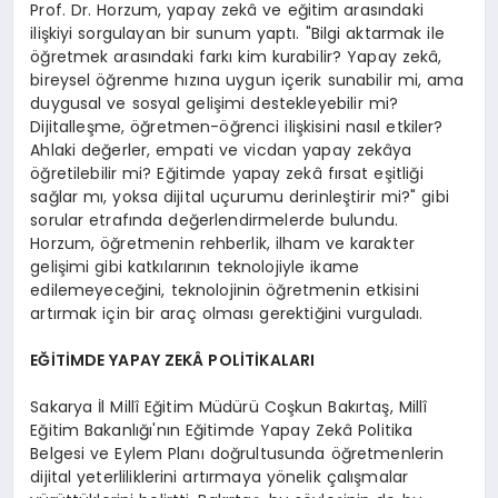
Prof. Dr. Horzum, yapay zekâ ve eğitim arasındaki
ilişkiyi sorgulayan bir sunum yaptı. "Bilgi aktarmak ile
öğretmek arasındaki farkı kim kurabilir? Yapay zekâ,
bireysel öğrenme hızına uygun içerik sunabilir mi, ama
duygusal ve sosyal gelişimi destekleyebilir mi?
Dijitalleşme, öğretmen-öğrenci ilişkisini nasıl etkiler?
Ahlaki değerler, empati ve vicdan yapay zekâya
öğretilebilir mi? Eğitimde yapay zekâ fırsat eşitliği
sağlar mı, yoksa dijital uçurumu derinleştirir mi?" gibi
sorular etrafında değerlendirmelerde bulundu.
Horzum, öğretmenin rehberlik, ilham ve karakter
gelişimi gibi katkılarının teknolojiyle ikame
edilemeyeceğini, teknolojinin öğretmenin etkisini
artırmak için bir araç olması gerektiğini vurguladı.
EĞİTİMDE YAPAY ZEKÂ POLİTİKALARI
Sakarya İl Millî Eğitim Müdürü Coşkun Bakırtaş, Millî
Eğitim Bakanlığı'nın Eğitimde Yapay Zekâ Politika
Belgesi ve Eylem Planı doğrultusunda öğretmenlerin
dijital yeterliliklerini artırmaya yönelik çalışmalar