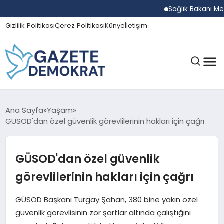
Sağlık Bakanı Memişo
Gizlilik Politikası
Çerez Politikası
Künye
İletişim
GÜNDEM
Ana Sayfa
Yaşam
GÜSOD'dan özel güvenlik görevlilerinin hakları için çağrı
EKONOMI
GÜSOD'dan özel güvenlik
görevlilerinin hakları için çağrı
SPOR
GÜSOD Başkanı Turgay Şahan, 380 bine yakın özel
güvenlik görevlisinin zor şartlar altında çalıştığını
MAGAZIN