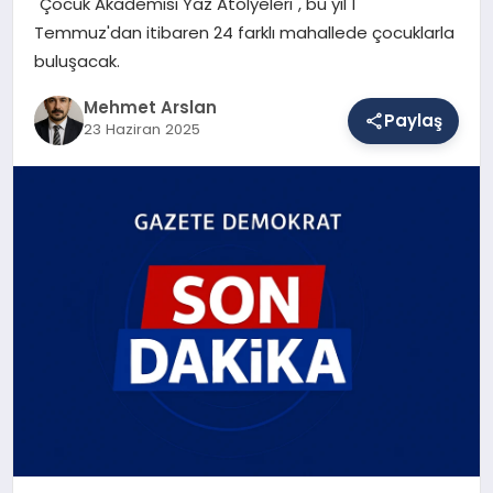
"Çocuk Akademisi Yaz Atölyeleri", bu yıl 1
Temmuz'dan itibaren 24 farklı mahallede çocuklarla
buluşacak.
SAĞLIK
Mehmet Arslan
Paylaş
23 Haziran 2025
EĞITIM
DÜNYA
YAŞAM