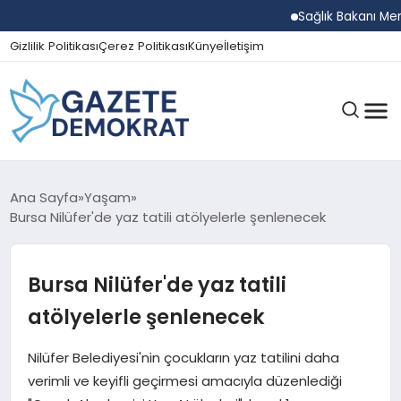
Sağlık Bakanı Memişoğl
Gizlilik Politikası
Çerez Politikası
Künye
İletişim
GÜNDEM
Ana Sayfa
Yaşam
Bursa Nilüfer'de yaz tatili atölyelerle şenlenecek
EKONOMI
Bursa Nilüfer'de yaz tatili
atölyelerle şenlenecek
SPOR
Nilüfer Belediyesi'nin çocukların yaz tatilini daha
verimli ve keyifli geçirmesi amacıyla düzenlediği
MAGAZIN