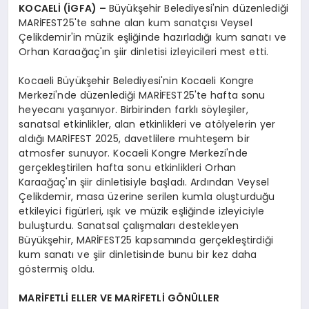
KOCAELİ (İGFA) –
Büyükşehir Belediyesi'nin düzenlediği
MARİFEST25'te sahne alan kum sanatçısı Veysel
Çelikdemir'in müzik eşliğinde hazırladığı kum sanatı ve
Orhan Karaağaç'ın şiir dinletisi izleyicileri mest etti.
Kocaeli Büyükşehir Belediyesi'nin Kocaeli Kongre
Merkezi'nde düzenlediği MARİFEST25'te hafta sonu
heyecanı yaşanıyor. Birbirinden farklı söyleşiler,
sanatsal etkinlikler, alan etkinlikleri ve atölyelerin yer
aldığı MARİFEST 2025, davetlilere muhteşem bir
atmosfer sunuyor. Kocaeli Kongre Merkezi'nde
gerçekleştirilen hafta sonu etkinlikleri Orhan
Karaağaç'ın şiir dinletisiyle başladı. Ardından Veysel
Çelikdemir, masa üzerine serilen kumla oluşturduğu
etkileyici figürleri, ışık ve müzik eşliğinde izleyiciyle
buluşturdu. Sanatsal çalışmaları destekleyen
Büyükşehir, MARİFEST25 kapsamında gerçekleştirdiği
kum sanatı ve şiir dinletisinde bunu bir kez daha
göstermiş oldu.
MARİFETLİ ELLER VE MARİFETLİ GÖNÜLLER