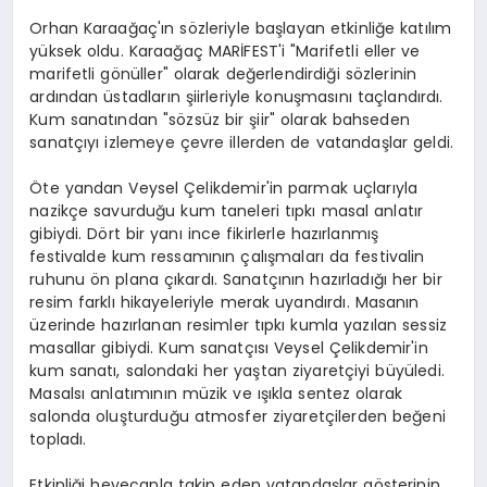
Orhan Karaağaç'ın sözleriyle başlayan etkinliğe katılım
yüksek oldu. Karaağaç MARİFEST'i "Marifetli eller ve
marifetli gönüller" olarak değerlendirdiği sözlerinin
ardından üstadların şiirleriyle konuşmasını taçlandırdı.
Kum sanatından "sözsüz bir şiir" olarak bahseden
sanatçıyı izlemeye çevre illerden de vatandaşlar geldi.
Öte yandan Veysel Çelikdemir'in parmak uçlarıyla
nazikçe savurduğu kum taneleri tıpkı masal anlatır
gibiydi. Dört bir yanı ince fikirlerle hazırlanmış
festivalde kum ressamının çalışmaları da festivalin
ruhunu ön plana çıkardı. Sanatçının hazırladığı her bir
resim farklı hikayeleriyle merak uyandırdı. Masanın
üzerinde hazırlanan resimler tıpkı kumla yazılan sessiz
masallar gibiydi. Kum sanatçısı Veysel Çelikdemir'in
kum sanatı, salondaki her yaştan ziyaretçiyi büyüledi.
Masalsı anlatımının müzik ve ışıkla sentez olarak
salonda oluşturduğu atmosfer ziyaretçilerden beğeni
topladı.
Etkinliği heyecanla takip eden vatandaşlar gösterinin