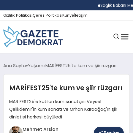
Sağlık Bakanı Memişo
Gizlilik Politikası
Çerez Politikası
Künye
İletişim
GÜNDEM
Ana Sayfa
Yaşam
MARİFEST25'te kum ve şiir rüzgarı
MARİFEST25'te kum ve şiir rüzgarı
EKONOMI
MARİFEST25'e katılan kum sanatçısı Veysel
SPOR
Çelikdemir'in kum sanatı ve Orhan Karaağaç'ın şiir
dinletisi herkesi büyüledi
Mehmet Arslan
MAGAZIN
Paylaş