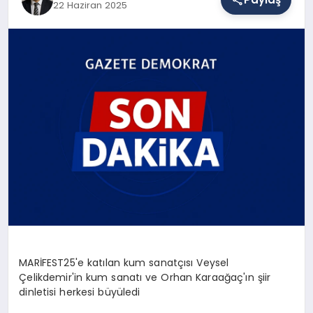
22 Haziran 2025
SAĞLIK
EĞITIM
DÜNYA
YAŞAM
MARİFEST25'e katılan kum sanatçısı Veysel
Çelikdemir'in kum sanatı ve Orhan Karaağaç'ın şiir
dinletisi herkesi büyüledi