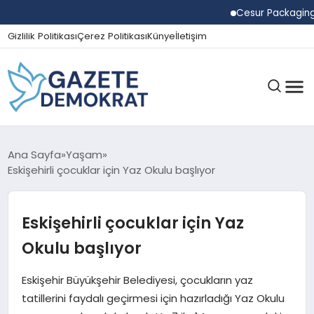
Cesur Packaging, Mıs
Gizlilik Politikası
Çerez Politikası
Künye
İletişim
GÜNDEM
Ana Sayfa
Yaşam
Eskişehirli çocuklar için Yaz Okulu başlıyor
EKONOMI
Eskişehirli çocuklar için Yaz
Okulu başlıyor
SPOR
Eskişehir Büyükşehir Belediyesi, çocukların yaz
tatillerini faydalı geçirmesi için hazırladığı Yaz Okulu
MAGAZIN