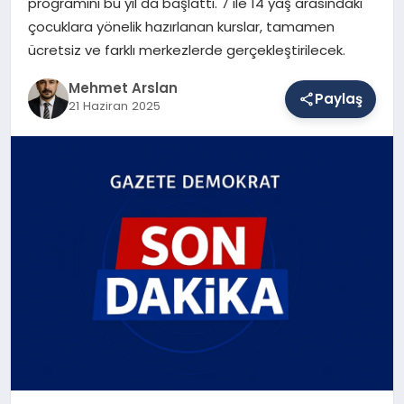
programını bu yıl da başlattı. 7 ile 14 yaş arasındaki
çocuklara yönelik hazırlanan kurslar, tamamen
ücretsiz ve farklı merkezlerde gerçekleştirilecek.
SAĞLIK
Mehmet Arslan
Paylaş
21 Haziran 2025
EĞITIM
DÜNYA
YAŞAM