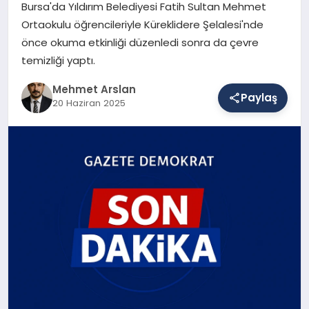
Bursa'da Yıldırım Belediyesi Fatih Sultan Mehmet
Ortaokulu öğrencileriyle Küreklidere Şelalesi'nde
önce okuma etkinliği düzenledi sonra da çevre
SAĞLIK
temizliği yaptı.
Mehmet Arslan
EĞITIM
Paylaş
20 Haziran 2025
DÜNYA
YAŞAM