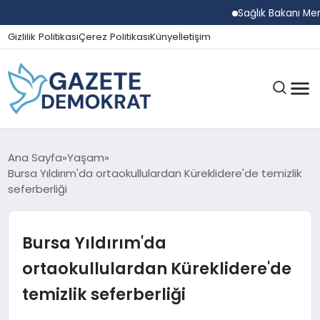
Sağlık Bakanı Memişoğ
Gizlilik Politikası
Çerez Politikası
Künye
İletişim
GÜNDEM
Ana Sayfa
Yaşam
Bursa Yıldırım'da ortaokullulardan Küreklidere'de temizlik
seferberliği
EKONOMI
Bursa Yıldırım'da
SPOR
ortaokullulardan Küreklidere'de
temizlik seferberliği
MAGAZIN