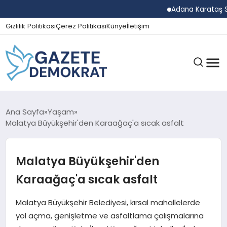
Adana Karataş Sera O
Gizlilik Politikası
Çerez Politikası
Künye
İletişim
GÜNDEM
Ana Sayfa
Yaşam
Malatya Büyükşehir'den Karaağaç'a sıcak asfalt
EKONOMI
Malatya Büyükşehir'den
Karaağaç'a sıcak asfalt
SPOR
Malatya Büyükşehir Belediyesi, kırsal mahallelerde
yol açma, genişletme ve asfaltlama çalışmalarına
MAGAZIN