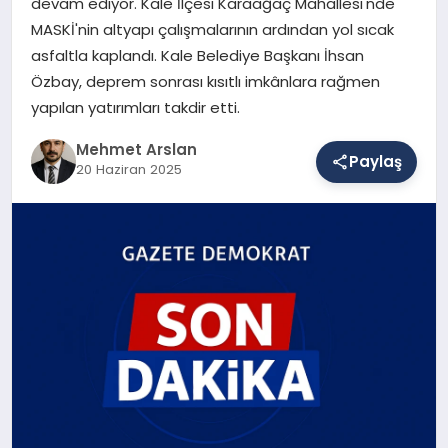
devam ediyor. Kale İlçesi Karaağaç Mahallesi'nde
MASKİ'nin altyapı çalışmalarının ardından yol sıcak
asfaltla kaplandı. Kale Belediye Başkanı İhsan
SAĞLIK
Özbay, deprem sonrası kısıtlı imkânlara rağmen
yapılan yatırımları takdir etti.
EĞITIM
Mehmet Arslan
Paylaş
20 Haziran 2025
DÜNYA
YAŞAM