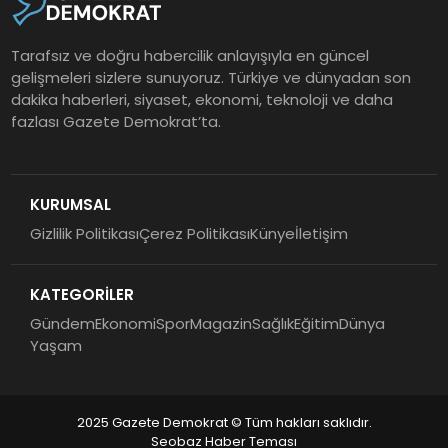
Tarafsız ve doğru habercilik anlayışıyla en güncel
gelişmeleri sizlere sunuyoruz. Türkiye ve dünyadan son
dakika haberleri, siyaset, ekonomi, teknoloji ve daha
fazlası Gazete Demokrat’ta.
KURUMSAL
Gizlilik Politikası
Çerez Politikası
Künye
İletişim
KATEGORİLER
Gündem
Ekonomi
Spor
Magazin
Sağlık
Eğitim
Dünya
Yaşam
2025 Gazete Demokrat © Tüm hakları saklıdır.
Seobaz Haber Teması