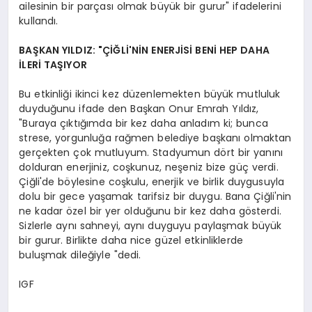
ailesinin bir parçası olmak büyük bir gurur" ifadelerini
kullandı.
BAŞKAN YILDIZ: "ÇİĞLİ'NİN ENERJİSİ BENİ HEP DAHA
İLERİ TAŞIYOR
Bu etkinliği ikinci kez düzenlemekten büyük mutluluk
duyduğunu ifade den Başkan Onur Emrah Yıldız,
"Buraya çıktığımda bir kez daha anladım ki; bunca
strese, yorgunluğa rağmen belediye başkanı olmaktan
gerçekten çok mutluyum. Stadyumun dört bir yanını
dolduran enerjiniz, coşkunuz, neşeniz bize güç verdi.
Çiğli'de böylesine coşkulu, enerjik ve birlik duygusuyla
dolu bir gece yaşamak tarifsiz bir duygu. Bana Çiğli'nin
ne kadar özel bir yer olduğunu bir kez daha gösterdi.
Sizlerle aynı sahneyi, aynı duyguyu paylaşmak büyük
bir gurur. Birlikte daha nice güzel etkinliklerde
buluşmak dileğiyle "dedi.
IGF