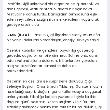
İzmir'de Çiğli Belediyesi'nin organize ettiği aerobik ve
dans gecesi, Atatürk Stadı'nı adeta bir açık hava
festivaline dönüştürdü. Dansçıların temposuna eşlik
eden seyirciler, müziğin ritmine kendilerini kaptırarak
geceye ortak oldu.
İZMİR (İGFA) –
İzmir'in Çiğli ilçesinde stadyumun dört
bir yanını dolduran vatandaşlar, enerjiyi zirveye taşıdı.
Özellikle kadınlar ve gençlerin büyük ilgi gösterdiği
gecede, coşku bir an bile dinmedi. Sahne önü, dans
eden vatandaşlarla dolarken, tribünlerden yükselen
alkış ve tezahüratlar atmosferi daha da
hareketlendirdi.
Gecenin en özel anı ise sürprizlerle doluydu. Çiğli
Belediye Başkanı Onur Emrah Yıldız, eşi Gamze Yıldız'ın
hazırladığı sürpriz doğum günü kutlamasıyla duygusal
anlar yaşadı. Etkinliğe katılan yüzlerce kişiyle birlikte
doğum günü pastasını kesen Başkan Yıldız, "Bu anı
sizlerle paylaşmak benim için tarifsiz bir mutluluk. Çiğli