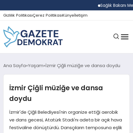
Sağlık Bakanı Memişoğ
Gizlilik Politikası
Çerez Politikası
Künye
İletişim
GÜNDEM
Ana Sayfa
Yaşam
İzmir Çiğli müziğe ve dansa doydu
İzmir Çiğli müziğe ve dansa
EKONOMI
doydu
SPOR
İzmir'de Çiğli Belediyesi'nin organize ettiği aerobik
ve dans gecesi, Atatürk Stadı'nı adeta bir açık hava
festivaline dönüştürdü. Dansçıların temposuna eşlik
MAGAZIN