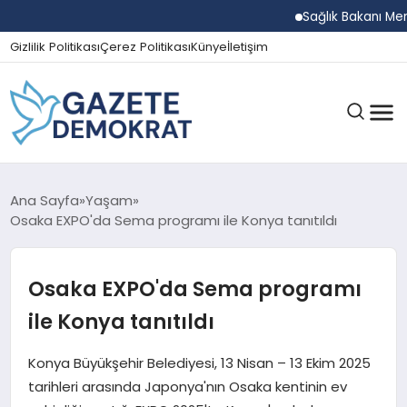
Sağlık Bakanı Memişoğ
Gizlilik Politikası
Çerez Politikası
Künye
İletişim
GÜNDEM
Ana Sayfa
Yaşam
Osaka EXPO'da Sema programı ile Konya tanıtıldı
EKONOMI
Osaka EXPO'da Sema programı
ile Konya tanıtıldı
SPOR
Konya Büyükşehir Belediyesi, 13 Nisan – 13 Ekim 2025
tarihleri arasında Japonya'nın Osaka kentinin ev
MAGAZIN