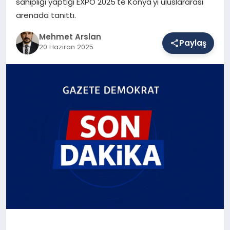
sahipliği yaptığı EXPO 2025'te Konya'yı uluslararası
arenada tanıttı.
SAĞLIK
Mehmet Arslan
Paylaş
20 Haziran 2025
EĞITIM
DÜNYA
YAŞAM