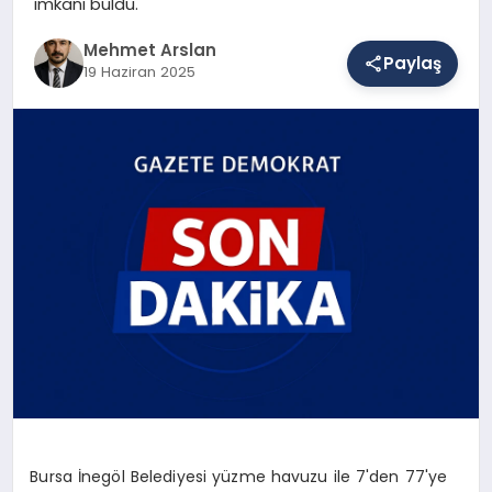
imkanı buldu.
Mehmet Arslan
Paylaş
SAĞLIK
19 Haziran 2025
EĞITIM
DÜNYA
YAŞAM
Bursa İnegöl Belediyesi yüzme havuzu ile 7'den 77'ye