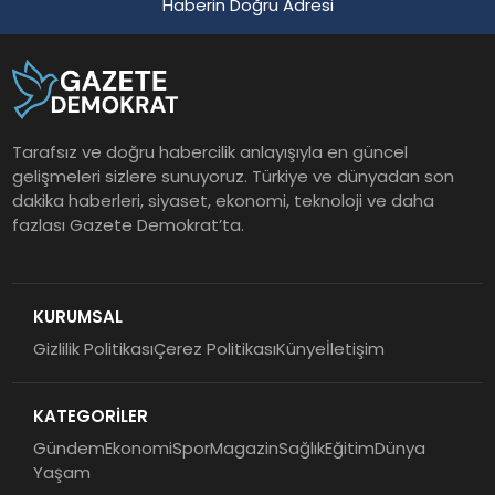
Haberin Doğru Adresi
Tarafsız ve doğru habercilik anlayışıyla en güncel
gelişmeleri sizlere sunuyoruz. Türkiye ve dünyadan son
dakika haberleri, siyaset, ekonomi, teknoloji ve daha
fazlası Gazete Demokrat’ta.
KURUMSAL
Gizlilik Politikası
Çerez Politikası
Künye
İletişim
KATEGORİLER
Gündem
Ekonomi
Spor
Magazin
Sağlık
Eğitim
Dünya
Yaşam