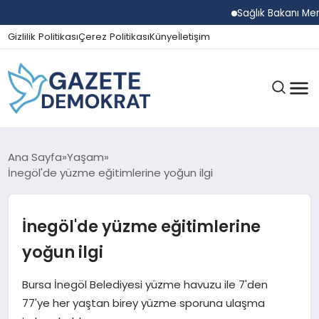
Sağlık Bakanı Memişoğ
Gizlilik Politikası
Çerez Politikası
Künye
İletişim
GÜNDEM
Ana Sayfa
Yaşam
İnegöl'de yüzme eğitimlerine yoğun ilgi
EKONOMI
İnegöl'de yüzme eğitimlerine
yoğun ilgi
SPOR
Bursa İnegöl Belediyesi yüzme havuzu ile 7'den
77'ye her yaştan birey yüzme sporuna ulaşma
MAGAZIN