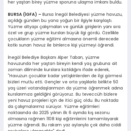
her yaştan birey yüzme sporuna ulaşma imkanı buldu.
BURSA (İGFA) –
Bursa İnegöl Belediyesi yüzme havuzu,
açıldığı günden bu yana yoğun bir ilgiyle karşılaştı.
Yüzme altyapı çalışmaları ve günlük girişlerin yanı sıra
özel ve grup yüzme kursları büyük ilgi gördü. Özellikle
çocukların yüzme eğitimi almasına önemli derecede
katkı sunan havuz ile binlerce kişi yüzmeyi öğrendi.
İnegöl Belediye Başkanı Alper Taban, yüzme
havuzunda her yaştan bireyin kendi yaş grubuna ait
zaman diliminde kurslara katıldığını ifade ederek,
"Havuzun çocuklar kadar yetişkinlerden de ilgi görmesi
bizleri mutlu etti. Gençler ve orta yaşlılarla birlikte 50
yaş üzeri vatandaşlarımızın da yüzme öğrenmek adına
kurslarımıza geldiğini görüyoruz. Bu teveccüh bizlere
yeni havuz projeleri için de itici güç oldu. Bu noktada
da çalışmalarımız sürüyor. Yüzme eğitimleri
noktasında da 2025 yılının ilk 6 ayında kış sezonu
olmasına rağmen 1108 kişi eğitimlerini tamamlayarak
yüzme öğrendi. Bu rakam yaz aylarıyla çok daha ciddi
seviyelere ulaşacaktır" dedi.