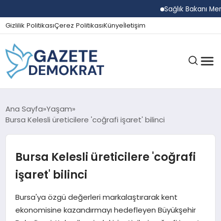
Sağlık Bakanı Memişoğ
Gizlilik Politikası
Çerez Politikası
Künye
İletişim
GÜNDEM
Ana Sayfa
Yaşam
Bursa Kelesli üreticilere 'coğrafi işaret' bilinci
EKONOMI
Bursa Kelesli üreticilere 'coğrafi
işaret' bilinci
SPOR
Bursa'ya özgü değerleri markalaştırarak kent
ekonomisine kazandırmayı hedefleyen Büyükşehir
MAGAZIN