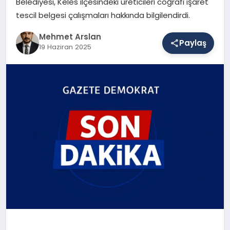
Belediyesi, Keles ilçesindeki üreticileri coğrafi işaret
tescil belgesi çalışmaları hakkında bilgilendirdi.
SAĞLIK
Mehmet Arslan
Paylaş
19 Haziran 2025
EĞITIM
DÜNYA
YAŞAM