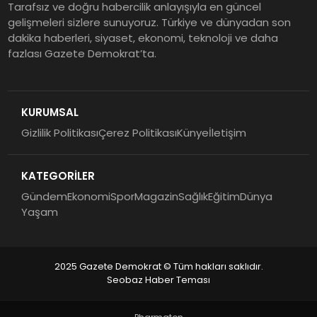
Tarafsız ve doğru habercilik anlayışıyla en güncel
gelişmeleri sizlere sunuyoruz. Türkiye ve dünyadan son
dakika haberleri, siyaset, ekonomi, teknoloji ve daha
fazlası Gazete Demokrat’ta.
KURUMSAL
Gizlilik Politikası
Çerez Politikası
Künye
İletişim
KATEGORİLER
Gündem
Ekonomi
Spor
Magazin
Sağlık
Eğitim
Dünya
Yaşam
2025 Gazete Demokrat © Tüm hakları saklıdır.
Seobaz Haber Teması