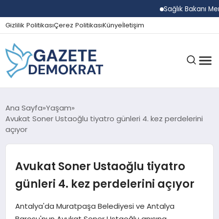
Sağlık Bakanı Memişo
Gizlilik Politikası
Çerez Politikası
Künye
İletişim
GÜNDEM
Ana Sayfa
Yaşam
Avukat Soner Ustaoğlu tiyatro günleri 4. kez perdelerini
açıyor
EKONOMI
Avukat Soner Ustaoğlu tiyatro
SPOR
günleri 4. kez perdelerini açıyor
Antalya'da Muratpaşa Belediyesi ve Antalya
MAGAZIN
Barosu'nun Avukat Soner Ustaoğlu anısına