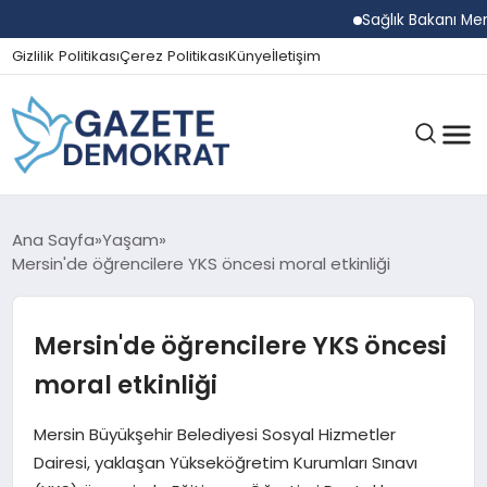
Sağlık Bakanı Memişoğlu
Gizlilik Politikası
Çerez Politikası
Künye
İletişim
GÜNDEM
Ana Sayfa
Yaşam
Mersin'de öğrencilere YKS öncesi moral etkinliği
EKONOMI
Mersin'de öğrencilere YKS öncesi
moral etkinliği
SPOR
Mersin Büyükşehir Belediyesi Sosyal Hizmetler
Dairesi, yaklaşan Yükseköğretim Kurumları Sınavı
MAGAZIN