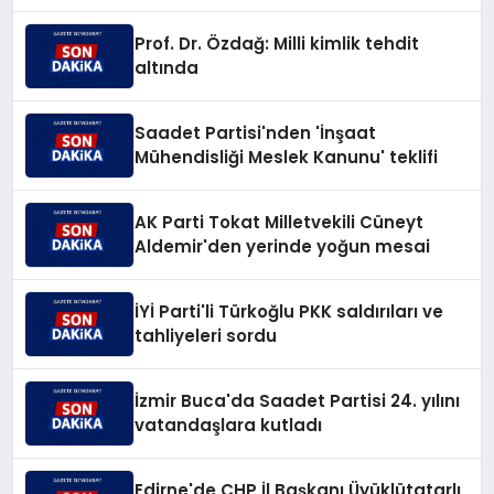
Prof. Dr. Özdağ: Milli kimlik tehdit
altında
Saadet Partisi'nden 'İnşaat
Mühendisliği Meslek Kanunu' teklifi
AK Parti Tokat Milletvekili Cüneyt
Aldemir'den yerinde yoğun mesai
İYİ Parti'li Türkoğlu PKK saldırıları ve
tahliyeleri sordu
İzmir Buca'da Saadet Partisi 24. yılını
vatandaşlara kutladı
Edirne'de CHP İl Başkanı Üyüklütatarlı