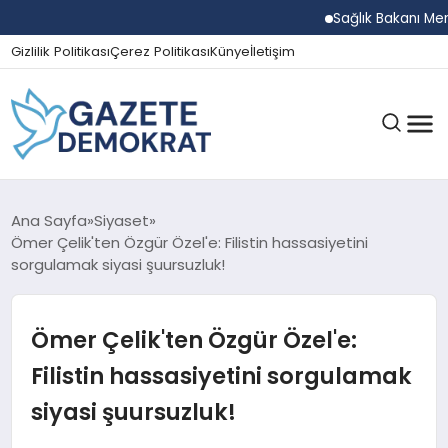
Sağlık Bakanı Memişoğ
Gizlilik Politikası
Çerez Politikası
Künye
İletişim
GÜNDEM
Ana Sayfa
Siyaset
Ömer Çelik'ten Özgür Özel'e: Filistin hassasiyetini
sorgulamak siyasi şuursuzluk!
EKONOMI
Ömer Çelik'ten Özgür Özel'e:
SPOR
Filistin hassasiyetini sorgulamak
siyasi şuursuzluk!
MAGAZIN