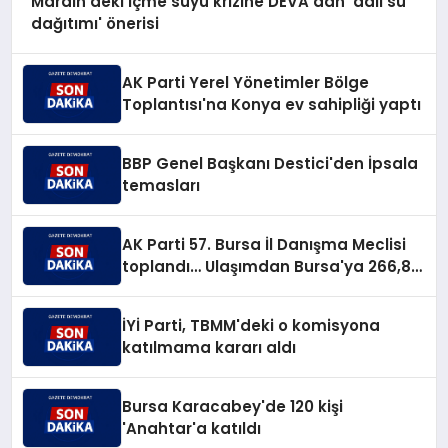
Mardin'deki içme suyu krizine DEVA'dan 'adil su
dağıtımı' önerisi
AK Parti Yerel Yönetimler Bölge
Toplantısı'na Konya ev sahipliği yaptı
BBP Genel Başkanı Destici'den İpsala
temasları
AK Parti 57. Bursa İl Danışma Meclisi
toplandı… Ulaşımdan Bursa'ya 266,8
milyar TL'lik yatırım müjdesi
İYİ Parti, TBMM'deki o komisyona
katılmama kararı aldı
Bursa Karacabey'de 120 kişi
'Anahtar'a katıldı