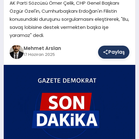
AK Parti Sözcüsü Ömer Çelik, CHP Genel Başkanı
Özgür Özel'in, Cumhurbaşkanı Erdoğan'ın Filistin
konusundaki duruşunu sorgulamasını eleştirerek, "Bu,
SAĞLIK
savaş lobisine destek vermekten başka işe
yaramaz" dedi.
EĞITIM
Mehmet Arslan
Paylaş
17 Haziran 2025
DÜNYA
YAŞAM