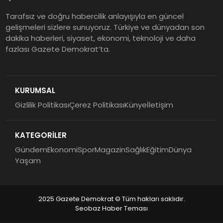
Tarafsız ve doğru habercilik anlayışıyla en güncel
gelişmeleri sizlere sunuyoruz. Türkiye ve dünyadan son
dakika haberleri, siyaset, ekonomi, teknoloji ve daha
fazlası Gazete Demokrat’ta.
KURUMSAL
Gizlilik Politikası
Çerez Politikası
Künye
İletişim
KATEGORİLER
Gündem
Ekonomi
Spor
Magazin
Sağlık
Eğitim
Dünya
Yaşam
2025 Gazete Demokrat © Tüm hakları saklıdır.
Seobaz Haber Teması