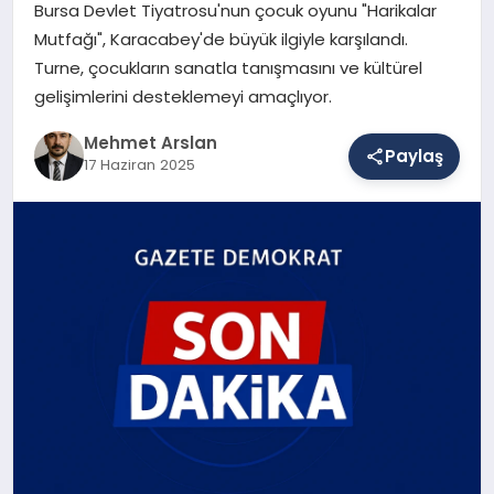
Bursa Devlet Tiyatrosu'nun çocuk oyunu "Harikalar
Mutfağı", Karacabey'de büyük ilgiyle karşılandı.
Turne, çocukların sanatla tanışmasını ve kültürel
SAĞLIK
gelişimlerini desteklemeyi amaçlıyor.
Mehmet Arslan
EĞITIM
Paylaş
17 Haziran 2025
DÜNYA
YAŞAM