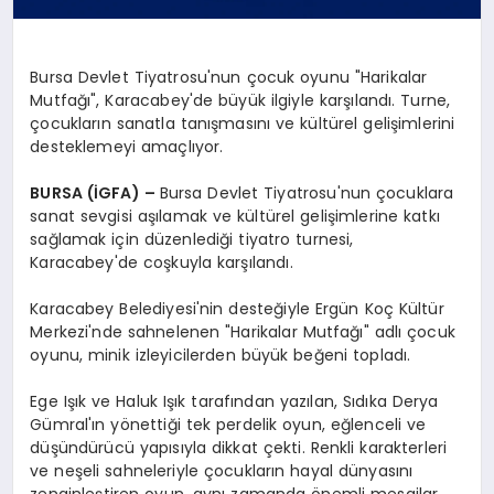
Bursa Devlet Tiyatrosu'nun çocuk oyunu "Harikalar
Mutfağı", Karacabey'de büyük ilgiyle karşılandı. Turne,
çocukların sanatla tanışmasını ve kültürel gelişimlerini
desteklemeyi amaçlıyor.
BURSA (İGFA) –
Bursa Devlet Tiyatrosu'nun çocuklara
sanat sevgisi aşılamak ve kültürel gelişimlerine katkı
sağlamak için düzenlediği tiyatro turnesi,
Karacabey'de coşkuyla karşılandı.
Karacabey Belediyesi'nin desteğiyle Ergün Koç Kültür
Merkezi'nde sahnelenen "Harikalar Mutfağı" adlı çocuk
oyunu, minik izleyicilerden büyük beğeni topladı.
Ege Işık ve Haluk Işık tarafından yazılan, Sıdıka Derya
Gümral'ın yönettiği tek perdelik oyun, eğlenceli ve
düşündürücü yapısıyla dikkat çekti. Renkli karakterleri
ve neşeli sahneleriyle çocukların hayal dünyasını
zenginleştiren oyun, aynı zamanda önemli mesajlar