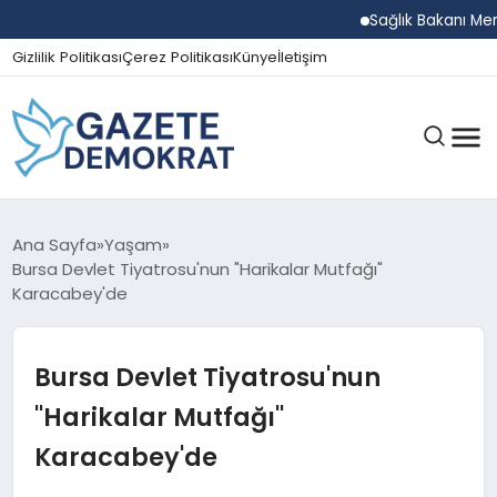
Sağlık Bakanı Memişo
Gizlilik Politikası
Çerez Politikası
Künye
İletişim
GÜNDEM
Ana Sayfa
Yaşam
Bursa Devlet Tiyatrosu'nun "Harikalar Mutfağı"
Karacabey'de
EKONOMI
Bursa Devlet Tiyatrosu'nun
SPOR
"Harikalar Mutfağı"
Karacabey'de
MAGAZIN