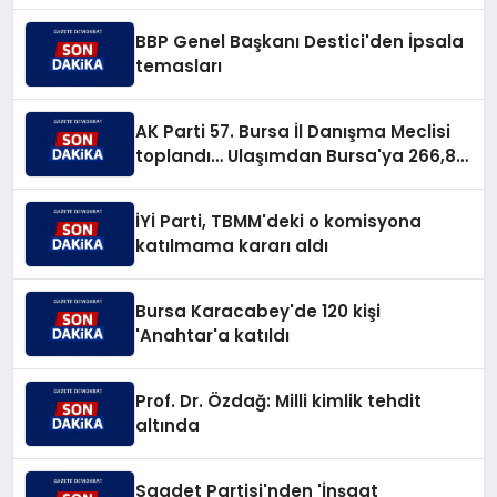
BBP Genel Başkanı Destici'den İpsala
temasları
AK Parti 57. Bursa İl Danışma Meclisi
toplandı… Ulaşımdan Bursa'ya 266,8
milyar TL'lik yatırım müjdesi
İYİ Parti, TBMM'deki o komisyona
katılmama kararı aldı
Bursa Karacabey'de 120 kişi
'Anahtar'a katıldı
Prof. Dr. Özdağ: Milli kimlik tehdit
altında
Saadet Partisi'nden 'İnşaat