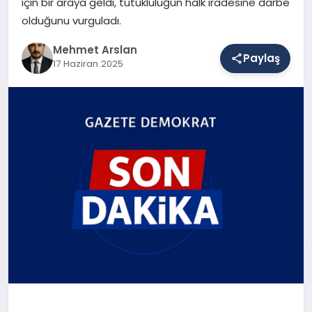
için bir araya geldi, tutukluluğun halk iradesine darbe
olduğunu vurguladı.
SAĞLIK
Mehmet Arslan
Paylaş
17 Haziran 2025
EĞITIM
DÜNYA
YAŞAM