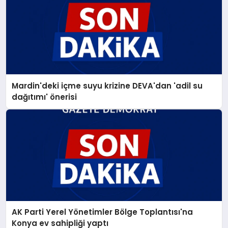
Mardin'deki içme suyu krizine DEVA'dan 'adil su
dağıtımı' önerisi
AK Parti Yerel Yönetimler Bölge Toplantısı'na
Konya ev sahipliği yaptı