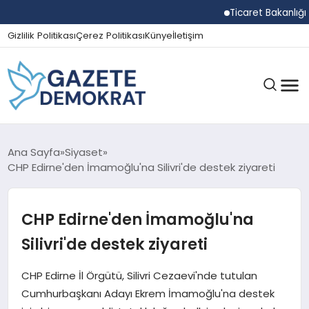
Ticaret Bakanlığı Eki
Gizlilik Politikası
Çerez Politikası
Künye
İletişim
GÜNDEM
Ana Sayfa
Siyaset
CHP Edirne'den İmamoğlu'na Silivri'de destek ziyareti
EKONOMI
CHP Edirne'den İmamoğlu'na
Silivri'de destek ziyareti
SPOR
CHP Edirne İl Örgütü, Silivri Cezaevi'nde tutulan
Cumhurbaşkanı Adayı Ekrem İmamoğlu'na destek
MAGAZIN