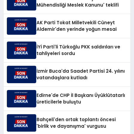
Mühendisliği Meslek Kanunu' teklifi
AK Parti Tokat Milletvekili Cüneyt
Aldemir'den yerinde yoğun mesai
İYİ Parti'li Türkoğlu PKK saldırıları ve
tahliyeleri sordu
İzmir Buca'da Saadet Partisi 24. yılını
vatandaşlara kutladı
Edirne'de CHP İl Başkanı Üyüklütatarlı
üreticilerle buluştu
Bahçeli'den ortak toplantı öncesi
'birlik ve dayanışma' vurgusu