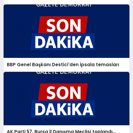
BBP Genel Başkanı Destici'den İpsala temasları
AK Parti 57. Bursa İl Danışma Meclisi toplandı…