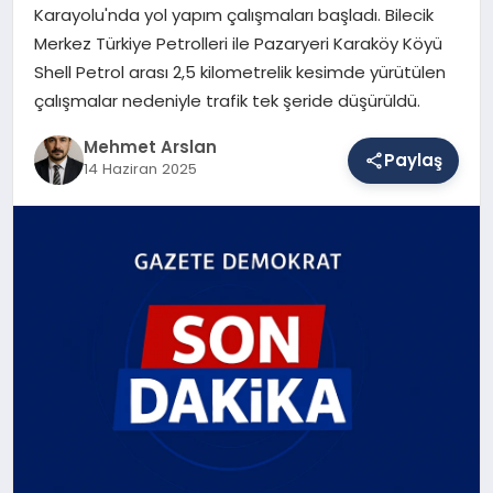
Karayolu'nda yol yapım çalışmaları başladı. Bilecik
Merkez Türkiye Petrolleri ile Pazaryeri Karaköy Köyü
Shell Petrol arası 2,5 kilometrelik kesimde yürütülen
SAĞLIK
çalışmalar nedeniyle trafik tek şeride düşürüldü.
Mehmet Arslan
EĞITIM
Paylaş
14 Haziran 2025
DÜNYA
YAŞAM