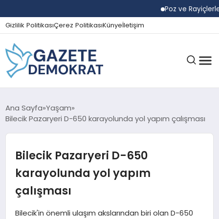
Poz ve Rayiçlerle Yak
Gizlilik Politikası
Çerez Politikası
Künye
İletişim
GÜNDEM
Ana Sayfa
Yaşam
Bilecik Pazaryeri D-650 karayolunda yol yapım çalışması
EKONOMI
Bilecik Pazaryeri D-650
karayolunda yol yapım
SPOR
çalışması
Bilecik'in önemli ulaşım akslarından biri olan D-650
MAGAZIN