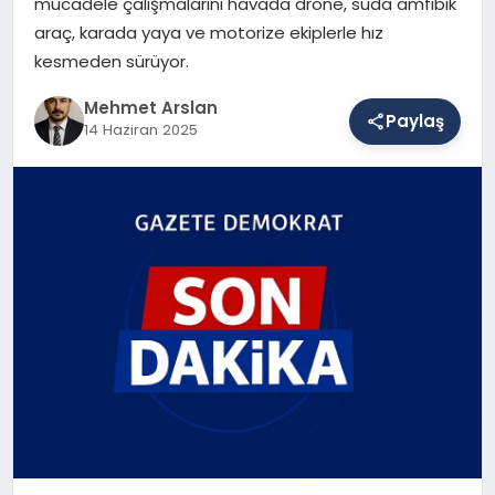
mücadele çalışmalarını havada drone, suda amfibik
araç, karada yaya ve motorize ekiplerle hız
kesmeden sürüyor.
SAĞLIK
Mehmet Arslan
Paylaş
14 Haziran 2025
EĞITIM
DÜNYA
YAŞAM