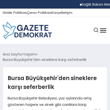
Sağlık Bakanı Memişoğl
Gizlilik Politikası
Çerez Politikası
Künye
İletişim
GÜNDEM
Ana Sayfa
Yaşam
Bursa Büyükşehir'den sineklere karşı seferberlik
EKONOMI
Bursa Büyükşehir'den sineklere
karşı seferberlik
SPOR
Bursa Büyükşehir Belediyesi, yaz aylarında artış
gösteren haşere ve sinek gibi canlılara karşı
MAGAZIN