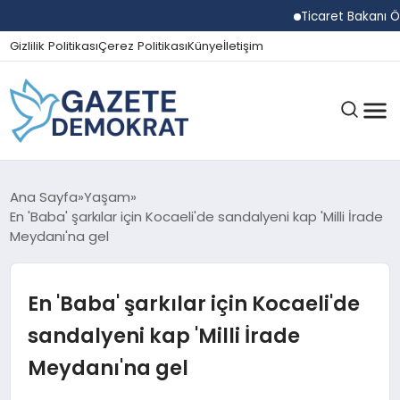
Ticaret Bakanı Ömer B
Gizlilik Politikası
Çerez Politikası
Künye
İletişim
GÜNDEM
Ana Sayfa
Yaşam
En 'Baba' şarkılar için Kocaeli'de sandalyeni kap 'Milli İrade
Meydanı'na gel
EKONOMI
En 'Baba' şarkılar için Kocaeli'de
SPOR
sandalyeni kap 'Milli İrade
Meydanı'na gel
MAGAZIN