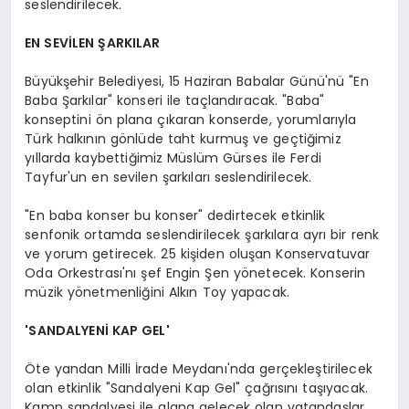
seslendirilecek.
EN SEVİLEN ŞARKILAR
Büyükşehir Belediyesi, 15 Haziran Babalar Günü'nü "En
Baba Şarkılar" konseri ile taçlandıracak. "Baba"
konseptini ön plana çıkaran konserde, yorumlarıyla
Türk halkının gönlüde taht kurmuş ve geçtiğimiz
yıllarda kaybettiğimiz Müslüm Gürses ile Ferdi
Tayfur'un en sevilen şarkıları seslendirilecek.
"En baba konser bu konser" dedirtecek etkinlik
senfonik ortamda seslendirilecek şarkılara ayrı bir renk
ve yorum getirecek. 25 kişiden oluşan Konservatuvar
Oda Orkestrası'nı şef Engin Şen yönetecek. Konserin
müzik yönetmenliğini Alkın Toy yapacak.
'SANDALYENİ KAP GEL'
Öte yandan Milli İrade Meydanı'nda gerçekleştirilecek
olan etkinlik "Sandalyeni Kap Gel" çağrısını taşıyacak.
Kamp sandalyesi ile alana gelecek olan vatandaşlar,