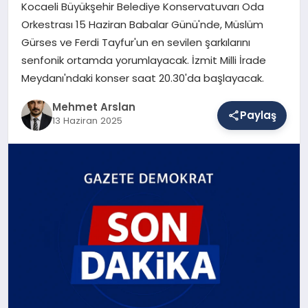
Kocaeli Büyükşehir Belediye Konservatuvarı Oda
Orkestrası 15 Haziran Babalar Günü'nde, Müslüm
Gürses ve Ferdi Tayfur'un en sevilen şarkılarını
SAĞLIK
senfonik ortamda yorumlayacak. İzmit Milli İrade
Meydanı'ndaki konser saat 20.30'da başlayacak.
EĞITIM
Mehmet Arslan
Paylaş
13 Haziran 2025
DÜNYA
YAŞAM