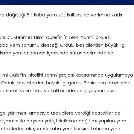
e dağıttığı 5'li kaba yem süt kalitesi ve verimine katkı
 Dr. Mehmet Hilmi Güler'in 'nitelikli tarım' projesi
aba yem tohumu desteği Ordulu besicilerden büyük ilgi
rışım kaba yemler zaman içerisinde sütün veriminde ve
mi Güler'in 'nitelikli tarım' projesi kapsamında uygulamaya
dulu besicilerden büyük ilgi gördü. Besicilerin arazilerine
inde sütün veriminde ve kalitesinde artış yaşanmasını
geliştirilmesi amacıyla üreticilere verdiği destekler de
şmalar ile hayvan yetiştiricilerine dağıtımı yapılan yem
ve tritikaleden oluşan 5'li kaba yem karışım tohumu yem