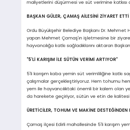
maliyetlerini düşürmesi ve süt verimine katkısı d
BAŞKAN GÜLER, ÇAMAŞ AİLESİNİ ZİYARET ETTİ
Ordu Büyükşehir Belediye Başkanı Dr. Mehmet Hi
yapan Mehmet Çamaş'ın işletmesine bir ziyaret 
hayvancılığa katkı sağladıklarını aktaran Başkan
"5'Lİ KARIŞIM İLE SÜTÜN VERİMİ ARTIYOR"
5'li karışım kaba yemin süt verimliliğine katkı 
çalışmalar gerçekleştiriyoruz. Hem tohumu hem 
yem ile hayvancılıktaki önemli bir kalem olan y
da harekete geçiriyor, sütün ve etin de kalitesi 
ÜRETİCİLER, TOHUM VE MAKİNE DESTEĞİNDE
Çamaş ilçesi Edirli mahallesinde 5'li karışım y