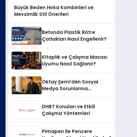
Büyük Beden Hırka Kombinleri ve
Mevsimlik Stil Önerileri
Betonda Plastik Rötre
Çatlakları Nasıl Engellenir?
Kitaplık ve Çalışma Masası
Uyumu Nasıl Sağlanır?
Oktay Şemi’den Sosyal
Medya Sorunlarına
Profesyonel Müdahale ve
Hızlı Çözüm Desteği
DHBT Konuları ve Etkili
Çalışma Yöntemleri
Pimapen ile Pencere