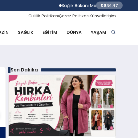
Sağlık Bakanı Memişoğlu Trabzon Şehir Hast
06:51:48
Gizlilik Politikası
Çerez Politikası
Künye
İletişim
ZIN
SAĞLIK
EĞITIM
DÜNYA
YAŞAM
Son Dakika