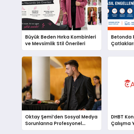
Büyük Beden Hırka Kombinleri
Betonda P
ve Mevsimlik Stil Önerileri
Çatlakları
Oktay Şemi’den Sosyal Medya
DHBT Konul
Sorunlarına Profesyonel
Çalışma 
Müdahale ve Hızlı Çözüm