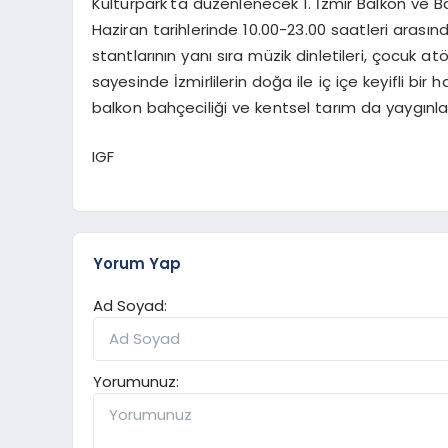
Kültürpark'ta düzenlenecek 1. İzmir Balkon ve Bah
Haziran tarihlerinde 10.00-23.00 saatleri arasınd
stantlarının yanı sıra müzik dinletileri, çocuk at
sayesinde İzmirlilerin doğa ile iç içe keyifli b
balkon bahçeciliği ve kentsel tarım da yaygınlaş
IGF
Yorum Yap
Ad Soyad:
Yorumunuz: