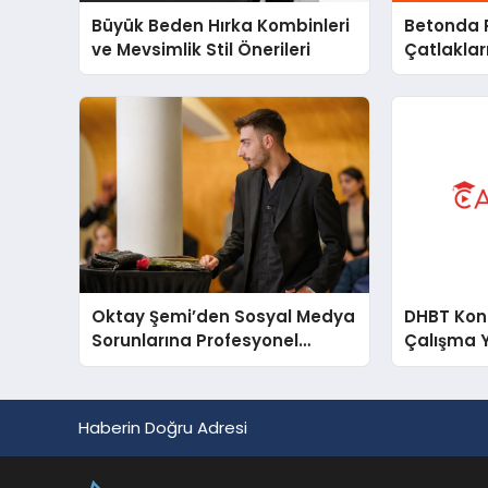
Büyük Beden Hırka Kombinleri
Betonda P
ve Mevsimlik Stil Önerileri
Çatlakları
Oktay Şemi’den Sosyal Medya
DHBT Konul
Sorunlarına Profesyonel
Çalışma 
Müdahale ve Hızlı Çözüm
Desteği
Haberin Doğru Adresi