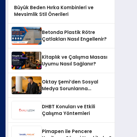
Büyük Beden Hırka Kombinleri ve
Mevsimlik Stil Önerileri
Betonda Plastik Rötre
Çatlakları Nasıl Engellenir?
Kitaplık ve Çalışma Masası
Uyumu Nasıl Sağlanır?
Oktay Şemi’den Sosyal
Medya Sorunlarına
Profesyonel Müdahale ve
Hızlı Çözüm Desteği
DHBT Konuları ve Etkili
Çalışma Yöntemleri
Pimapen ile Pencere