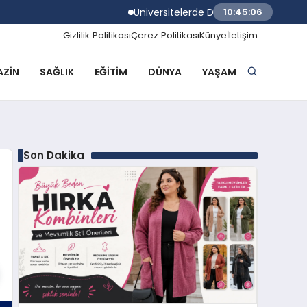
Üniversitelerde Dumansız Kampüs Dönemi
10:45:07
Gizlilik Politikası
Çerez Politikası
Künye
İletişim
ZIN
SAĞLIK
EĞITIM
DÜNYA
YAŞAM
Son Dakika