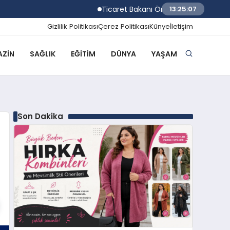
Ticaret Bakanı Ömer Bolat Temmuz ayı dış 
13:25:08
Gizlilik Politikası
Çerez Politikası
Künye
İletişim
ZIN
SAĞLIK
EĞITIM
DÜNYA
YAŞAM
Son Dakika