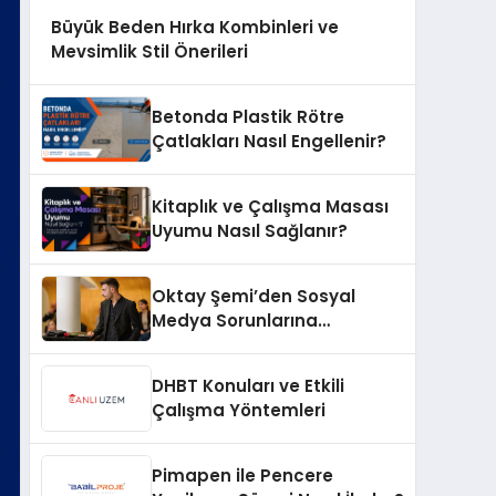
Büyük Beden Hırka Kombinleri ve
Mevsimlik Stil Önerileri
Betonda Plastik Rötre
Çatlakları Nasıl Engellenir?
Kitaplık ve Çalışma Masası
Uyumu Nasıl Sağlanır?
Oktay Şemi’den Sosyal
Medya Sorunlarına
Profesyonel Müdahale ve
Hızlı Çözüm Desteği
DHBT Konuları ve Etkili
Çalışma Yöntemleri
Pimapen ile Pencere