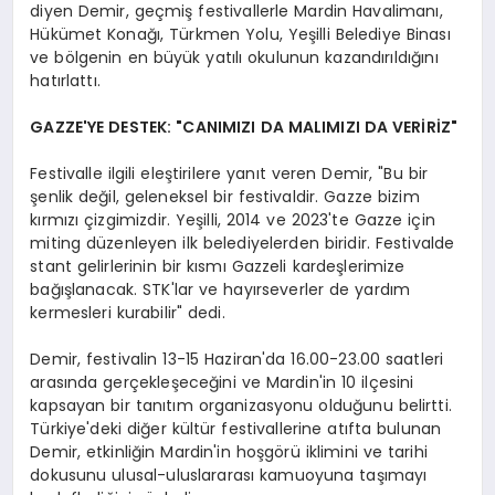
diyen Demir, geçmiş festivallerle Mardin Havalimanı,
Hükümet Konağı, Türkmen Yolu, Yeşilli Belediye Binası
ve bölgenin en büyük yatılı okulunun kazandırıldığını
hatırlattı.
GAZZE'YE DESTEK: "CANIMIZI DA MALIMIZI DA VERİRİZ"
Festivalle ilgili eleştirilere yanıt veren Demir, "Bu bir
şenlik değil, geleneksel bir festivaldir. Gazze bizim
kırmızı çizgimizdir. Yeşilli, 2014 ve 2023'te Gazze için
miting düzenleyen ilk belediyelerden biridir. Festivalde
stant gelirlerinin bir kısmı Gazzeli kardeşlerimize
bağışlanacak. STK'lar ve hayırseverler de yardım
kermesleri kurabilir" dedi.
Demir, festivalin 13-15 Haziran'da 16.00-23.00 saatleri
arasında gerçekleşeceğini ve Mardin'in 10 ilçesini
kapsayan bir tanıtım organizasyonu olduğunu belirtti.
Türkiye'deki diğer kültür festivallerine atıfta bulunan
Demir, etkinliğin Mardin'in hoşgörü iklimini ve tarihi
dokusunu ulusal-uluslararası kamuoyuna taşımayı