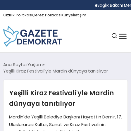
Sağlık Bakanı Memişoğl
Gizlilik Politikası
Çerez Politikası
Künye
İletişim
GÜNDEM
Ana Sayfa
Yaşam
Yeşilli Kiraz Festivali'yle Mardin dünyaya tanıtılıyor
EKONOMI
Yeşilli Kiraz Festivali'yle Mardin
dünyaya tanıtılıyor
SPOR
Mardin'de Yeşilli Belediye Başkanı Hayrettin Demir, 17.
Uluslararası Kültür, Sanat ve Kiraz Festivali'nin
MAGAZIN