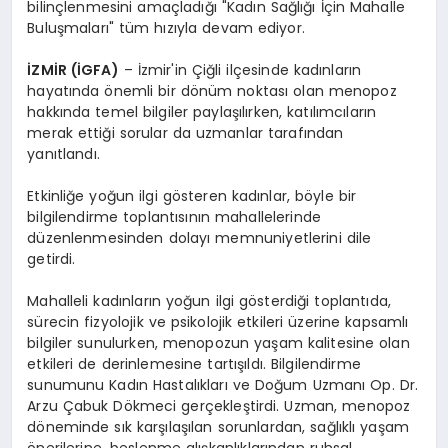
bilinçlenmesini amaçladığı "Kadın Sağlığı İçin Mahalle
Buluşmaları" tüm hızıyla devam ediyor.
İZMİR (İGFA)
– İzmir'in Çiğli ilçesinde kadınların
hayatında önemli bir dönüm noktası olan menopoz
hakkında temel bilgiler paylaşılırken, katılımcıların
merak ettiği sorular da uzmanlar tarafından
yanıtlandı.
Etkinliğe yoğun ilgi gösteren kadınlar, böyle bir
bilgilendirme toplantısının mahallelerinde
düzenlenmesinden dolayı memnuniyetlerini dile
getirdi.
Mahalleli kadınların yoğun ilgi gösterdiği toplantıda,
sürecin fizyolojik ve psikolojik etkileri üzerine kapsamlı
bilgiler sunulurken, menopozun yaşam kalitesine olan
etkileri de derinlemesine tartışıldı. Bilgilendirme
sunumunu Kadın Hastalıkları ve Doğum Uzmanı Op. Dr.
Arzu Çabuk Dökmeci gerçekleştirdi. Uzman, menopoz
döneminde sık karşılaşılan sorunlardan, sağlıklı yaşam
önerilerine, beslenme alışkanlıklarından ruhsal