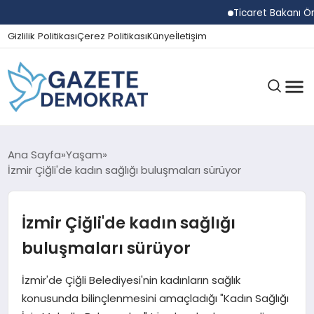
Ticaret Bakanı Ömer Bo
Gizlilik Politikası
Çerez Politikası
Künye
İletişim
GÜNDEM
Ana Sayfa
Yaşam
İzmir Çiğli'de kadın sağlığı buluşmaları sürüyor
EKONOMI
İzmir Çiğli'de kadın sağlığı
buluşmaları sürüyor
SPOR
İzmir'de Çiğli Belediyesi'nin kadınların sağlık
konusunda bilinçlenmesini amaçladığı "Kadın Sağlığı
MAGAZIN