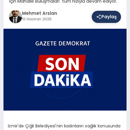
İçin Mahalle Buluşmaları" tüm hızıyla devam ediyor.
Mehmet Arslan
Paylaş
SAĞLIK
10 Haziran 2025
EĞITIM
DÜNYA
YAŞAM
İzmir'de Çiğli Belediyesi'nin kadınların sağlık konusunda