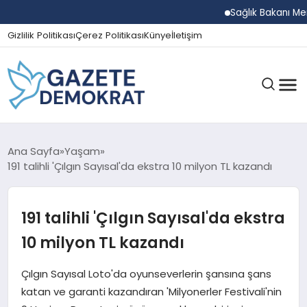
Sağlık Bakanı Memişoğl
Gizlilik Politikası
Çerez Politikası
Künye
İletişim
GÜNDEM
Ana Sayfa
Yaşam
191 talihli 'Çılgın Sayısal'da ekstra 10 milyon TL kazandı
EKONOMI
191 talihli 'Çılgın Sayısal'da ekstra
10 milyon TL kazandı
SPOR
Çılgın Sayısal Loto'da oyunseverlerin şansına şans
katan ve garanti kazandıran 'Milyonerler Festivali'nin
MAGAZIN