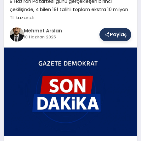
9 Haziran Pazartesi günü gerçekleşen birinci
çekilişinde, 4 bilen 191 talihli toplam ekstra 10 milyon
TL kazandı.
SAĞLIK
Mehmet Arslan
Paylaş
10 Haziran 2025
EĞITIM
DÜNYA
YAŞAM