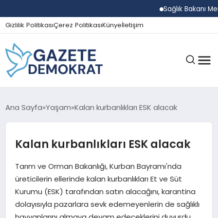
Sağlık Bakanı Memişo
Gizlilik Politikası
Çerez Politikası
Künye
İletişim
GÜNDEM
Ana Sayfa
Yaşam
Kalan kurbanlıkları ESK alacak
Kalan kurbanlıkları ESK alacak
EKONOMI
Tarım ve Orman Bakanlığı, Kurban Bayramı'nda
SPOR
üreticilerin ellerinde kalan kurbanlıkları Et ve Süt
Kurumu (ESK) tarafından satın alacağını, karantina
dolayısıyla pazarlara sevk edemeyenlerin de sağlıklı
MAGAZIN
hayvanlarını almaya devam edeceklerini duyurdu.