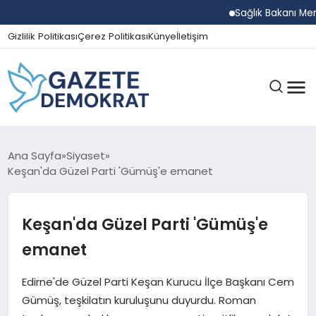
Sağlık Bakanı Memişoğ
Gizlilik Politikası
Çerez Politikası
Künye
İletişim
GÜNDEM
Ana Sayfa
Siyaset
Keşan'da Güzel Parti 'Gümüş'e emanet
EKONOMI
Keşan'da Güzel Parti 'Gümüş'e
emanet
SPOR
Edirne'de Güzel Parti Keşan Kurucu İlçe Başkanı Cem
Gümüş, teşkilatın kuruluşunu duyurdu. Roman
MAGAZIN