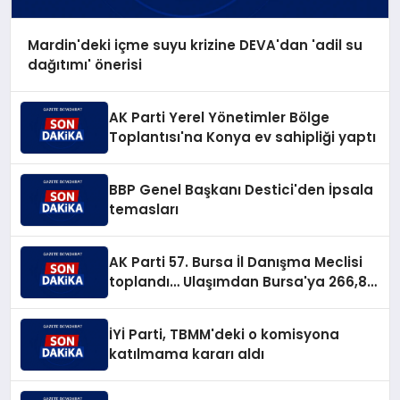
Mardin'deki içme suyu krizine DEVA'dan 'adil su
dağıtımı' önerisi
AK Parti Yerel Yönetimler Bölge
Toplantısı'na Konya ev sahipliği yaptı
BBP Genel Başkanı Destici'den İpsala
temasları
AK Parti 57. Bursa İl Danışma Meclisi
toplandı… Ulaşımdan Bursa'ya 266,8
milyar TL'lik yatırım müjdesi
İYİ Parti, TBMM'deki o komisyona
katılmama kararı aldı