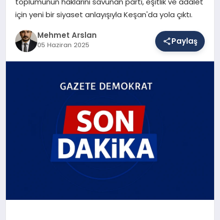
toplumunun haklarını savunan parti, eşitlik ve adalet
için yeni bir siyaset anlayışıyla Keşan'da yola çıktı.
SAĞLIK
Mehmet Arslan
Paylaş
05 Haziran 2025
EĞITIM
DÜNYA
YAŞAM