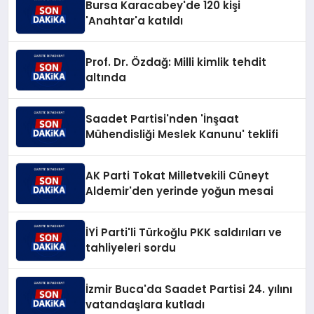
Bursa Karacabey'de 120 kişi
'Anahtar'a katıldı
Prof. Dr. Özdağ: Milli kimlik tehdit
altında
Saadet Partisi'nden 'İnşaat
Mühendisliği Meslek Kanunu' teklifi
AK Parti Tokat Milletvekili Cüneyt
Aldemir'den yerinde yoğun mesai
İYİ Parti'li Türkoğlu PKK saldırıları ve
tahliyeleri sordu
İzmir Buca'da Saadet Partisi 24. yılını
vatandaşlara kutladı