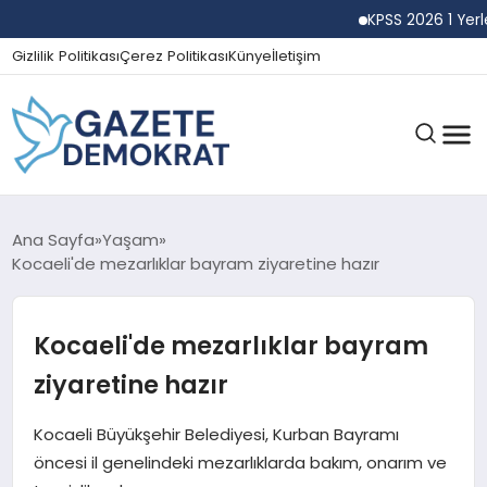
KPSS 2026 1 Yerleşti
Gizlilik Politikası
Çerez Politikası
Künye
İletişim
GÜNDEM
Ana Sayfa
Yaşam
Kocaeli'de mezarlıklar bayram ziyaretine hazır
EKONOMI
Kocaeli'de mezarlıklar bayram
ziyaretine hazır
SPOR
Kocaeli Büyükşehir Belediyesi, Kurban Bayramı
öncesi il genelindeki mezarlıklarda bakım, onarım ve
MAGAZIN