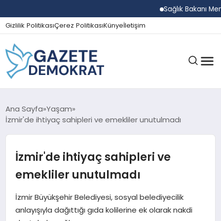
Sağlık Bakanı Memişoğl
Gizlilik Politikası
Çerez Politikası
Künye
İletişim
GÜNDEM
Ana Sayfa
Yaşam
İzmir'de ihtiyaç sahipleri ve emekliler unutulmadı
EKONOMI
İzmir'de ihtiyaç sahipleri ve
emekliler unutulmadı
SPOR
İzmir Büyükşehir Belediyesi, sosyal belediyecilik
anlayışıyla dağıttığı gıda kolilerine ek olarak nakdi
MAGAZIN