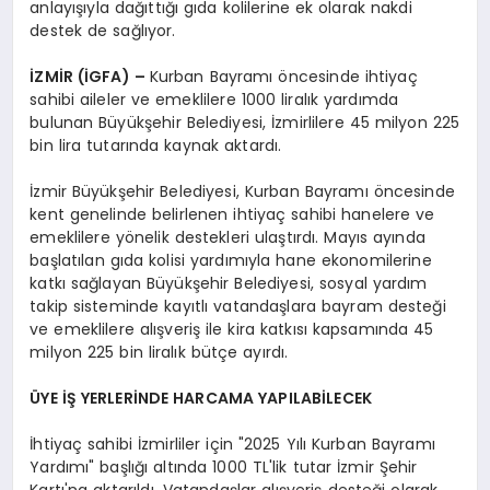
anlayışıyla dağıttığı gıda kolilerine ek olarak nakdi
destek de sağlıyor.
İZMİR (İGFA) –
Kurban Bayramı öncesinde ihtiyaç
sahibi aileler ve emeklilere 1000 liralık yardımda
bulunan Büyükşehir Belediyesi, İzmirlilere 45 milyon 225
bin lira tutarında kaynak aktardı.
İzmir Büyükşehir Belediyesi, Kurban Bayramı öncesinde
kent genelinde belirlenen ihtiyaç sahibi hanelere ve
emeklilere yönelik destekleri ulaştırdı. Mayıs ayında
başlatılan gıda kolisi yardımıyla hane ekonomilerine
katkı sağlayan Büyükşehir Belediyesi, sosyal yardım
takip sisteminde kayıtlı vatandaşlara bayram desteği
ve emeklilere alışveriş ile kira katkısı kapsamında 45
milyon 225 bin liralık bütçe ayırdı.
ÜYE İŞ YERLERİNDE HARCAMA YAPILABİLECEK
İhtiyaç sahibi İzmirliler için "2025 Yılı Kurban Bayramı
Yardımı" başlığı altında 1000 TL'lik tutar İzmir Şehir
Kartı'na aktarıldı. Vatandaşlar alışveriş desteği olarak