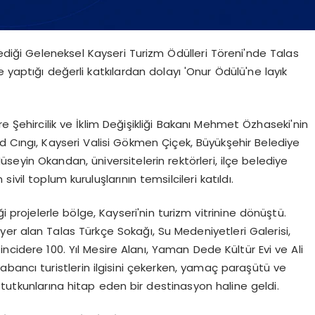
ediği Geleneksel Kayseri Turizm Ödülleri Töreni'nde Talas
 yaptığı değerli katkılardan dolayı 'Onur Ödülü'ne layık
ehircilik ve İklim Değişikliği Bakanı Mehmet Özhaseki'nin
hid Cıngı, Kayseri Valisi Gökmen Çiçek, Büyükşehir Belediye
üseyin Okandan, üniversitelerin rektörleri, ilçe belediye
vil toplum kuruluşlarının temsilcileri katıldı.
i projelerle bölge, Kayseri'nin turizm vitrinine dönüştü.
 yer alan Talas Türkçe Sokağı, Su Medeniyetleri Galerisi,
ncidere 100. Yıl Mesire Alanı, Yaman Dede Kültür Evi ve Ali
 yabancı turistlerin ilgisini çekerken, yamaç paraşütü ve
 tutkunlarına hitap eden bir destinasyon haline geldi.