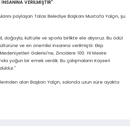
İNSANINA VERİLMİŞTİR"
arını paylaşan Talas Belediye Başkanı Mustafa Yalçın, şu
l, doğayla, kültürle ve sporla birlikte ele alıyoruz. Bu ödül
ltürüne ve en önemlisi insanına verilmiştir. Ekip
edeniyetleri Galerisi'ne, Zincidere 100. Yıl Mesire
da yoğun bir emek verdik. Bu çalışmaların Kayseri
düldür."
lerinden alan Başkan Yalçın, salonda uzun süre ayakta