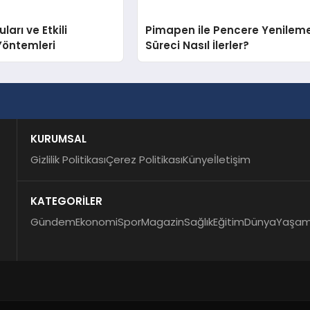
arı ve Etkili
Pimapen ile Pencere Yenilem
Yöntemleri
Süreci Nasıl İlerler?
KURUMSAL
Gizlilik Politikası
Çerez Politikası
Künye
İletişim
KATEGORİLER
Gündem
Ekonomi
Spor
Magazin
Sağlık
Eğitim
Dünya
Yaşa