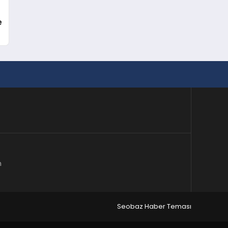
e
m
Seobaz Haber Teması