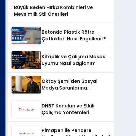
Büyük Beden Hırka Kombinleri ve
Mevsimlik Stil Önerileri
Betonda Plastik Rötre
Çatlakları Nasıl Engellenir?
Kitaplık ve Çalışma Masası
Uyumu Nasıl Sağlanır?
Oktay Şemi’den Sosyal
Medya Sorunlarına
Profesyonel Müdahale ve
Hızlı Çözüm Desteği
DHBT Konuları ve Etkili
Çalışma Yöntemleri
Pimapen ile Pencere