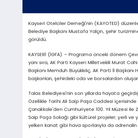
Kayseri Otelciler Derneği'nin (KAYOTED) düzenl
Belediye Başkanı Mustafa Yalçın, şehir turizmine
görüldü.
KAYSERİ (İGFA) – Programa önceki dönem Çevre Ş
yanı sıra, AK Parti Kayseri Milletvekili Murat Ca
Başkanı Memduh Büyükkılıç, AK Parti İl Başkanı H
başkanları, şehirdeki oda ve borsalardan oluşan si
Talas Belediyesi'nin son yıllarda hayata geçirdiğ
Özellikle Tarihi Ali Saip Paşa Caddesi içerisinde
Çanakkale'den Cumhuriyete 100. Yıl Müzesi ile Zi
Saip Paşa Sokağı gibi kültürel projeler; yerli ve
yelken kanat gibi hava sporlarıyla da adrenalin