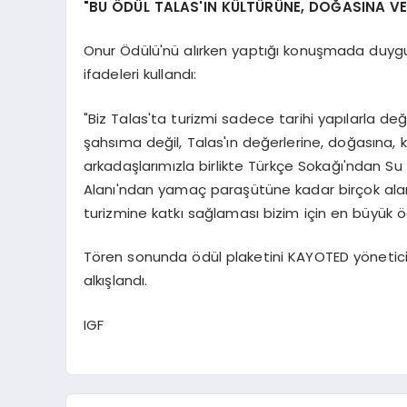
"BU ÖDÜL TALAS'IN KÜLTÜRÜNE, DOĞASINA VE 
Onur Ödülü'nü alırken yaptığı konuşmada duygul
ifadeleri kullandı:
"Biz Talas'ta turizmi sadece tarihi yapılarla deği
şahsıma değil, Talas'ın değerlerine, doğasına, kü
arkadaşlarımızla birlikte Türkçe Sokağı'ndan Su M
Alanı'ndan yamaç paraşütüne kadar birçok alan
turizmine katkı sağlaması bizim için en büyük ö
Tören sonunda ödül plaketini KAYOTED yönetici
alkışlandı.
IGF