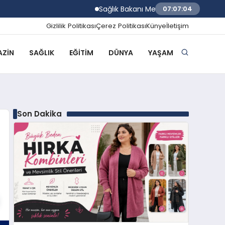
Sağlık Bakanı Memişoğlu İzmir Biyotıp ve
07:07:05
Gizlilik Politikası
Çerez Politikası
Künye
İletişim
ZIN
SAĞLIK
EĞITIM
DÜNYA
YAŞAM
Son Dakika