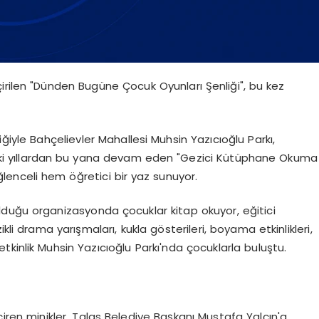
irilen "Dünden Bugüne Çocuk Oyunları Şenliği", bu kez
iğiyle Bahçelievler Mahallesi Muhsin Yazıcıoğlu Parkı,
ceki yıllardan bu yana devam eden "Gezici Kütüphane Okuma
 eğlenceli hem öğretici bir yaz sunuyor.
duğu organizasyonda çocuklar kitap okuyor, eğitici
kli drama yarışmaları, kukla gösterileri, boyama etkinlikleri,
 etkinlik Muhsin Yazıcıoğlu Parkı'nda çocuklarla buluştu.
eçiren minikler, Talas Belediye Başkanı Mustafa Yalçın'a