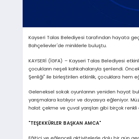
Kayseri Talas Belediyesi tarafından hayata geç
Bahçelievler'de miniklerle buluştu.
KAYSERİ (İGFA) – Kayseri Talas Belediyesi etkinl
çocukların neşeli kahkahalarıyla şenlendi. Ön
Şenliği" ile birleştirilen etkinlik, çocuklara hem
Geleneksel sokak oyunlarının yeniden hayat bul
yarışmalara katılıyor ve doyasıya eğleniyor. Müzi
halat çekme ve çuval yarışları gibi birçok renkli
"TEŞEKKÜRLER BAŞKAN AMCA"
Eğitici ve eğlenceli aktivitelerle dolu bir gün g