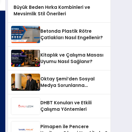
Büyük Beden Hırka Kombinleri ve
Mevsimlik Stil Önerileri
Betonda Plastik Rötre
Çatlakları Nasıl Engellenir?
Kitaplık ve Çalışma Masası
Uyumu Nasıl Sağlanır?
Oktay Şemi’den Sosyal
Medya Sorunlarına
Profesyonel Müdahale ve
Hızlı Çözüm Desteği
DHBT Konuları ve Etkili
Çalışma Yöntemleri
Pimapen ile Pencere