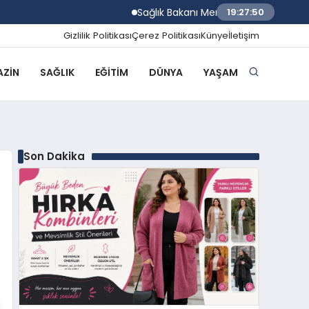
Sağlık Bakanı Memişoğlu Trabzon Şehir Has
19:27:51
Gizlilik Politikası
Çerez Politikası
Künye
İletişim
ZIN
SAĞLIK
EĞITIM
DÜNYA
YAŞAM
Son Dakika