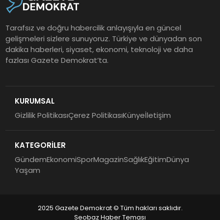
Tarafsız ve doğru habercilik anlayışıyla en güncel
gelişmeleri sizlere sunuyoruz. Türkiye ve dünyadan son
dakika haberleri, siyaset, ekonomi, teknoloji ve daha
fazlası Gazete Demokrat’ta.
KURUMSAL
Gizlilik Politikası
Çerez Politikası
Künye
İletişim
KATEGORİLER
Gündem
Ekonomi
Spor
Magazin
Sağlık
Eğitim
Dünya
Yaşam
2025 Gazete Demokrat © Tüm hakları saklıdır.
Seobaz Haber Teması