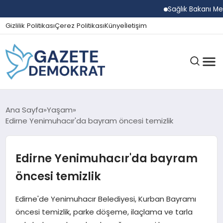
Sağlık Bakanı Memişo
Gizlilik Politikası
Çerez Politikası
Künye
İletişim
GÜNDEM
Ana Sayfa
Yaşam
Edirne Yenimuhacır'da bayram öncesi temizlik
EKONOMI
Edirne Yenimuhacır'da bayram
öncesi temizlik
SPOR
Edirne'de Yenimuhacır Belediyesi, Kurban Bayramı
öncesi temizlik, parke döşeme, ilaçlama ve tarla
MAGAZIN