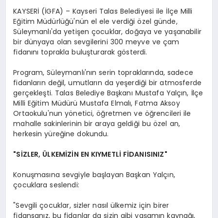
KAYSERİ (İGFA) – Kayseri Talas Belediyesi ile İlçe Milli
Eğitim Müdürlüğü'nün el ele verdiği özel günde,
Süleymanlı'da yetişen çocuklar, doğaya ve yaşanabilir
bir dünyaya olan sevgilerini 300 meyve ve çam
fidanını toprakla buluşturarak gösterdi.
Program, Süleymanlı'nın serin topraklarında, sadece
fidanların değil, umutların da yeşerdiği bir atmosferde
gerçekleşti. Talas Belediye Başkanı Mustafa Yalçın, İlçe
Milli Eğitim Müdürü Mustafa Elmalı, Fatma Aksoy
Ortaokulu'nun yönetici, öğretmen ve öğrencileri ile
mahalle sakinlerinin bir araya geldiği bu özel an,
herkesin yüreğine dokundu.
"SİZLER, ÜLKEMİZİN EN KIYMETLİ FİDANISINIZ"
Konuşmasına sevgiyle başlayan Başkan Yalçın,
çocuklara seslendi:
"Sevgili çocuklar, sizler nasıl ülkemiz için birer
fidansanız, bu fidanlar da sizin gibi yaşamın kaynağı,