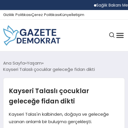
Sağlık Bakanı Memişoğ
Gizlilik Politikası
Çerez Politikası
Künye
İletişim
GÜNDEM
Ana Sayfa
Yaşam
Kayseri Talaslı çocuklar geleceğe fidan dikti
EKONOMI
Kayseri Talaslı çocuklar
geleceğe fidan dikti
SPOR
Kayseri Talas'ın kalbinden, doğaya ve geleceğe
uzanan anlamlı bir buluşma gerçekleşti.
MAGAZIN