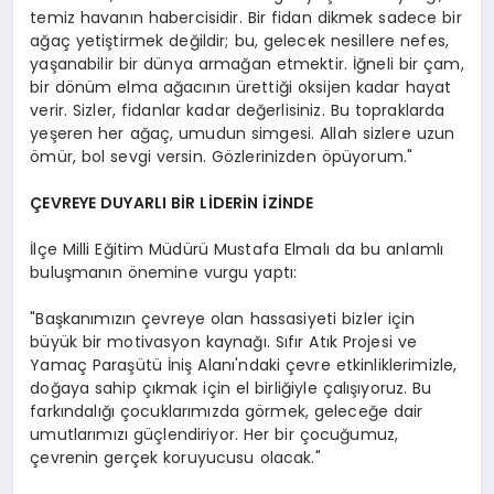
temiz havanın habercisidir. Bir fidan dikmek sadece bir
ağaç yetiştirmek değildir; bu, gelecek nesillere nefes,
yaşanabilir bir dünya armağan etmektir. İğneli bir çam,
bir dönüm elma ağacının ürettiği oksijen kadar hayat
verir. Sizler, fidanlar kadar değerlisiniz. Bu topraklarda
yeşeren her ağaç, umudun simgesi. Allah sizlere uzun
ömür, bol sevgi versin. Gözlerinizden öpüyorum."
ÇEVREYE DUYARLI BİR LİDERİN İZİNDE
İlçe Milli Eğitim Müdürü Mustafa Elmalı da bu anlamlı
buluşmanın önemine vurgu yaptı:
"Başkanımızın çevreye olan hassasiyeti bizler için
büyük bir motivasyon kaynağı. Sıfır Atık Projesi ve
Yamaç Paraşütü İniş Alanı'ndaki çevre etkinliklerimizle,
doğaya sahip çıkmak için el birliğiyle çalışıyoruz. Bu
farkındalığı çocuklarımızda görmek, geleceğe dair
umutlarımızı güçlendiriyor. Her bir çocuğumuz,
çevrenin gerçek koruyucusu olacak."