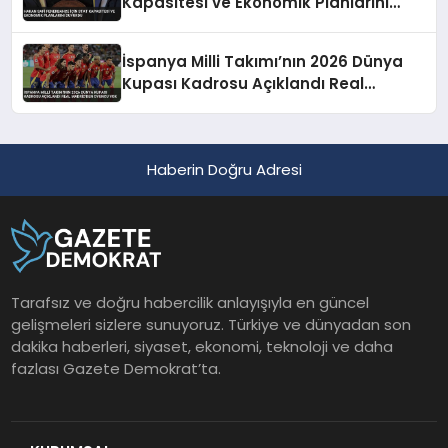
Kapasitesi ve Ekonomik Planlarını
Duyurdu
İspanya Milli Takımı’nın 2026 Dünya
Kupası Kadrosu Açıklandı Real
Madrid’den Oyuncu Yok
Haberin Doğru Adresi
Tarafsız ve doğru habercilik anlayışıyla en güncel
gelişmeleri sizlere sunuyoruz. Türkiye ve dünyadan son
dakika haberleri, siyaset, ekonomi, teknoloji ve daha
fazlası Gazete Demokrat’ta.