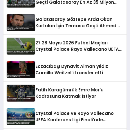
Geçti Galatasaray En Az 35 Milyon
Euro İstiyor
Galatasaray Göztepe Arda Okan
Kurtulan İçin Temasa Geçti Ahmed
Kutucu Transferi Görüşülüyor
27 28 Mayıs 2026 Futbol Maçları
Crystal Palace Rayo Vallecano UEFA
Konferans Ligi
Eczacıbaşı Dynavit Alman yıldız
Camilla Weitzel’i transfer etti
Fatih Karagümrük Emre Mor’u
Kadrosuna Katmak İstiyor
Crystal Palace ve Rayo Vallecano
UEFA Konferans Ligi Finali’nde
Karşılaşıyor