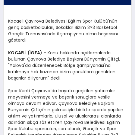
Kocaeli Çayırova Belediyesi Eğitim Spor Kulübü'nün
genç basketbolcuları, Sokaklar Bizim 3×3 Basketbol
Gençlik Turnuvası'nda il şampiyonu olma başarısını
gösterdi.
KOCAELİ (İGFA) –
Konu hakkında açıklamalarda
bulunan Çayırova Belediye Başkanı Bünyamin Çiftçi,
"Yalova'da düzenlenecek Bölge Şampiyonası'na
katılmaya hak kazanan bizim çocuklara gönülden
başarılar diliyorum" dedi.
Spor Kenti Çayırova'da hayata geçirilen yatırımlar
meyvesini vermeye ve başarılı sonuçlara vesile
olmaya devam ediyor. Çayırova Belediye Başkanı
Bünyamin Çiftçi'nin gelmesiyle birlikte sporda yapılan
atılım ve yatırımlarla, ulusal ve uluslararası alanlarda
adından sıkça söz ettiren Çayırova Belediyesi Eğitim
Spor Kulübü sporcuları, son olarak, Gençlik ve Spor
Bakanlığı tarafından düzenlenen Sokaklar Bizim 3×3