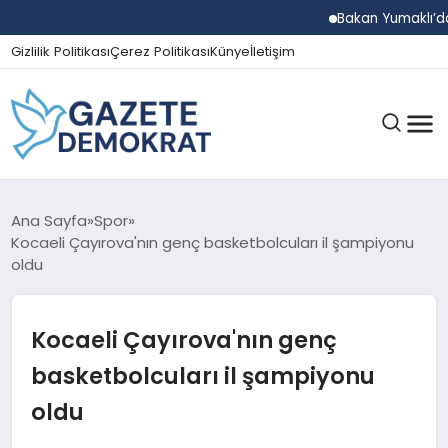
Bakan Yumaklı’dan Beş İ
Gizlilik Politikası
Çerez Politikası
Künye
İletişim
GÜNDEM
Ana Sayfa
Spor
Kocaeli Çayırova'nın genç basketbolcuları il şampiyonu
oldu
EKONOMI
Kocaeli Çayırova'nın genç
SPOR
basketbolcuları il şampiyonu
oldu
MAGAZIN