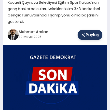
Kocaeli Çayırova Belediyesi Eğitim Spor Kulübü'nün
genç basketbolcuları, Sokaklar Bizim 3×3 Basketbol
Gençlik Turnuvası'nda il şampiyonu olma başarısını
SAĞLIK
gösterdi.
Mehmet Arslan
EĞITIM
Paylaş
30 Mayıs 2025
DÜNYA
YAŞAM