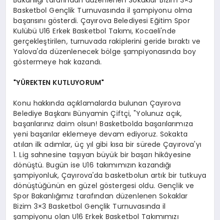
Basketbol Gençlik Turnuvasında il şampiyonu olma
başarısını gösterdi. Çayırova Belediyesi Eğitim Spor
Kulübü U16 Erkek Basketbol Takımı, Kocaeli'nde
gerçekleştirilen, turnuvada rakiplerini geride bıraktı ve
Yalova'da düzenlenecek bölge şampiyonasında boy
göstermeye hak kazandı.
"YÜREKTEN KUTLUYORUM"
Konu hakkında açıklamalarda bulunan Çayırova
Belediye Başkanı Bünyamin Çiftçi, "Yolunuz açık,
başarılarınız daim olsun! Basketbolda başarılarımıza
yeni başarılar eklemeye devam ediyoruz. Sokakta
atılan ilk adımlar, üç yıl gibi kısa bir sürede Çayırova'yı
1. Lig sahnesine taşıyan büyük bir başarı hikâyesine
dönüştü. Bugün ise U16 takımımızın kazandığı
şampiyonluk, Çayırova'da basketbolun artık bir tutkuya
dönüştüğünün en güzel göstergesi oldu. Gençlik ve
Spor Bakanlığımız tarafından düzenlenen Sokaklar
Bizim 3×3 Basketbol Gençlik Turnuvasında il
şampiyonu olan U16 Erkek Basketbol Takımımızı