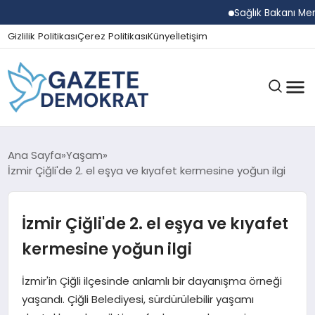
Sağlık Bakanı Memişoğ
Gizlilik Politikası
Çerez Politikası
Künye
İletişim
GÜNDEM
Ana Sayfa
Yaşam
İzmir Çiğli'de 2. el eşya ve kıyafet kermesine yoğun ilgi
EKONOMI
İzmir Çiğli'de 2. el eşya ve kıyafet
kermesine yoğun ilgi
SPOR
İzmir'in Çiğli ilçesinde anlamlı bir dayanışma örneği
yaşandı. Çiğli Belediyesi, sürdürülebilir yaşamı
MAGAZIN