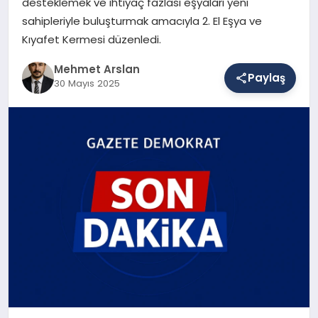
desteklemek ve ihtiyaç fazlası eşyaları yeni
sahipleriyle buluşturmak amacıyla 2. El Eşya ve
Kıyafet Kermesi düzenledi.
SAĞLIK
Mehmet Arslan
Paylaş
30 Mayıs 2025
EĞITIM
DÜNYA
YAŞAM