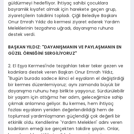
güldürmeyi hedefliyor. İhtiyaç sahibi çocuklara
bayramlık kıyafet almak için harekete geçen grup,
ziyaretçilerin takdirini topladı. Çiğli Belediye Başkanı
Onur Emrah Yıldız da kermesi ziyaret ederek Yardım
Meleklerinin tezgahına uğradı, dayanışma ruhuna
destek verdi.
BAŞKAN YILDIZ: "DAYANIŞMANIN VE PAYLAŞMANIN EN
GÜZEL ÖRNEĞİNİ SERGİLİYORUZ"
2. El Eşya Kermesi'nde tezgahları teker teker gezen ve
kadınlara destek veren Başkan Onur Emrah Yıldız,
"Bugün burada sadece ikinci el eşyaların el değiştirdiği
bir kermes düzenlemiyoruz; aynı zamanda büyük bir
dayanışma ruhunu hep birlikte yaşıyoruz. Sürdürülebilir
bir yaşam için attığımız her adım, geleceğimize sahip
çıkmak anlamına geliyor. Bu kermes, hem ihtiyaç
fazlası eşyaların yeniden değerlendirildiği hem de
toplumsal yardımlaşmanın güçlendiği çok değerli bir
etkinlik oldu. Kendilerine 'Yardım Melekleri' adını veren
kadınların emeği ise gerçekten takdire şayan. Onlar,